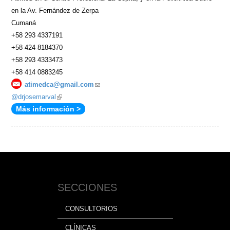
en la Av. Fernández de Zerpa
Cumaná
+58 293 4337191
+58 424 8184370
+58 293 4333473
+58 414 0883245
atimedca@gmail.com
(link
@drjosemarval
(link
sends
Más información >
is
e-
external)
mail)
SECCIONES
CONSULTORIOS
CLÍNICAS