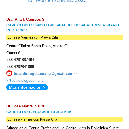
for Women ATIMED 2025
Dra. Ana I. Campos S.
CARDIÓLOGO CLÍNICO EGRESADA DEL HOSPITAL UNIVERSITARIO
RUIZ Y PÁEZ
Lunes a Viernes con Previa Cita
Centro Clínico Santa Rosa, Anexo C
Cumaná
+58 4261867494
+58 4262841099
tucardiologocumana@gmail.com
(link
@tucardiologocumana
(link
sends
Más información >
is
e-
external)
mail)
Dr. José Marval Saud
CARDIÓLOGO - ECOCARDIOGRAFISTA
Lunes a viernes con Previa Cita
Atimed en el Centro Profesional La Copita; y en la Policlinica Sucre