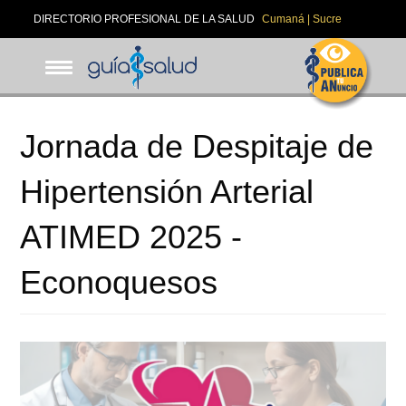
Pasar
DIRECTORIO PROFESIONAL DE LA SALUD
Cumaná | Sucre
al
contenido
principal
Jornada de Despitaje de
Hipertensión Arterial
ATIMED 2025 -
Econoquesos