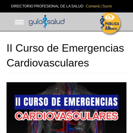
Pasar
DIRECTORIO PROFESIONAL DE LA SALUD
Cumaná | Sucre
al
contenido
principal
II Curso de Emergencias
Cardiovasculares