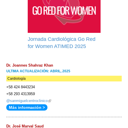
Jornada Cardiológica Go Red
for Women ATIMED 2025
Dr. Joannes Shahraz Khan
ULTIMA ACTUALIZACIÓN: ABRIL, 2025
Cardiología
+58 424 8443234
+58 293 4313959
@sanmiguelcentroclinico
(link
Más información >
is
external)
Dr. José Marval Saud