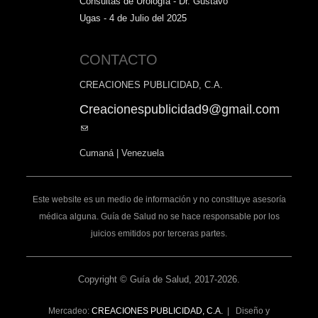
Consultas de Urología - Dr. Gustavo
Ugas - 4 de Julio del 2025
CONTACTO
CREACIONES PUBLICIDAD, C.A.
Creacionespublicidad9@gmail.com
(link
sends
Cumaná | Venezuela
e-
mail)
Este website es un medio de información y no constituye asesoría
médica alguna. Guía de Salud no se hace responsable por los
juicios emitidos por terceras partes.
Copyright © Guía de Salud, 2017-2026.
Mercadeo:
CREACIONES PUBLICIDAD, C.A.
| Diseño y