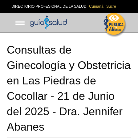
Pasar
DIRECTORIO PROFESIONAL DE LA SALUD
Cumaná | Sucre
al
contenido
principal
Consultas de
Ginecología y Obstetricia
en Las Piedras de
Cocollar - 21 de Junio
del 2025 - Dra. Jennifer
Abanes