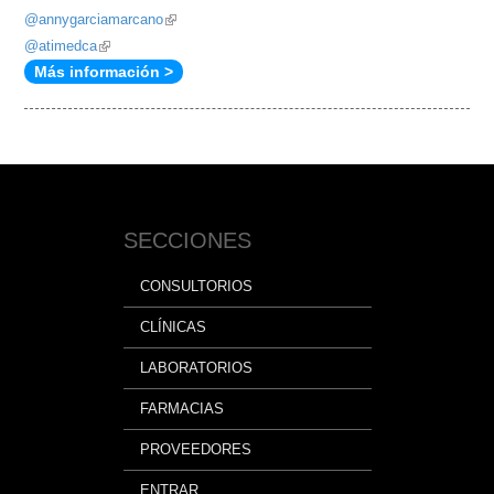
@annygarciamarcano
(link
@atimedca
(link
is
Más información >
is
external)
external)
SECCIONES
CONSULTORIOS
CLÍNICAS
LABORATORIOS
FARMACIAS
PROVEEDORES
ENTRAR