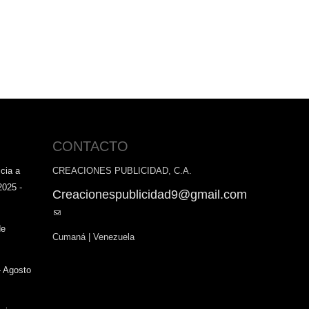
CONTACTO
cia a
CREACIONES PUBLICIDAD, C.A.
2025 -
Creacionespublicidad9@gmail.com
(link
sends
de
Cumaná | Venezuela
e-
mail)
- Agosto