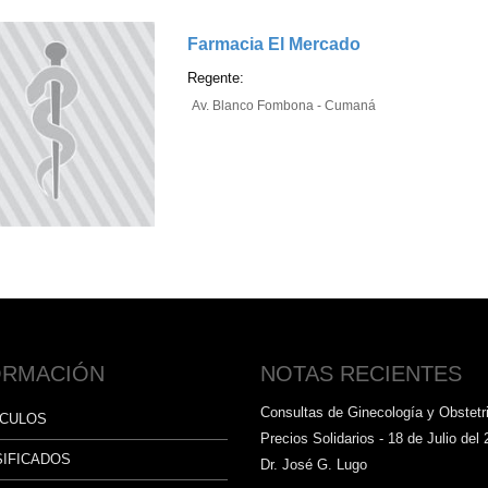
Farmacia El Mercado
Regente:
Av. Blanco Fombona - Cumaná
ORMACIÓN
NOTAS RECIENTES
Consultas de Ginecología y Obstetri
ÍCULOS
Precios Solidarios - 18 de Julio del 
SIFICADOS
Dr. José G. Lugo