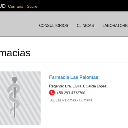
UD
Cumaná | Sucre
CONSULTORIOS
CLÍNICAS
LABORATORI
macias
Farmacia Las Palomas
Regente:
Dra. Elvira J. García López
+58 293 4332706
Av. Las Palomas - Cumaná