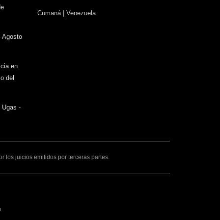
sends
de
Cumaná | Venezuela
e-
mail)
- Agosto
icia en
o del
o Ugas -
los juicios emitidos por terceras partes.
ink