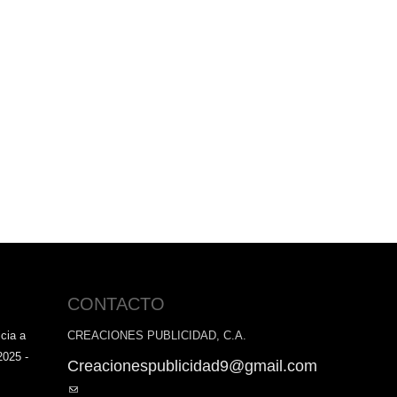
CONTACTO
cia a
CREACIONES PUBLICIDAD, C.A.
2025 -
Creacionespublicidad9@gmail.com
(link