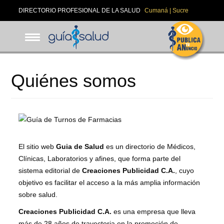
Pasar
DIRECTORIO PROFESIONAL DE LA SALUD
Cumaná | Sucre
al
contenido
principal
Quiénes somos
El sitio web
Guia de Salud
es un directorio de Médicos,
Clínicas, Laboratorios y afines, que forma parte del
sistema editorial de
Creaciones Publicidad C.A.
, cuyo
objetivo es facilitar el acceso a la más amplia información
sobre salud.
Creaciones Publicidad C.A.
es una empresa que lleva
más de 28 años de trayectoria en la promoción de