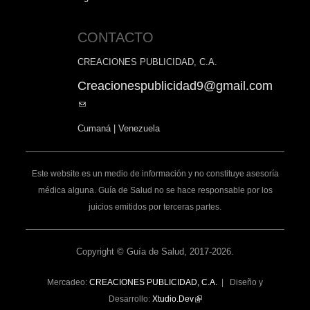
CONTACTO
CREACIONES PUBLICIDAD, C.A.
Creacionespublicidad9@gmail.com
(link
sends
Cumaná | Venezuela
e-
mail)
Este website es un medio de información y no constituye asesoría
médica alguna. Guía de Salud no se hace responsable por los
juicios emitidos por terceras partes.
Copyright © Guía de Salud, 2017-2026.
Mercadeo:
CREACIONES PUBLICIDAD, C.A.
| Diseño y
Desarrollo:
Xtudio.Dev
(link