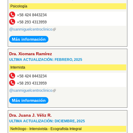
Psicología
+58 424 8443234
+58 293 4313959
@sanmiguelcentroclinico
(link
is
Más información
external)
Dra. Xiomara Ramírez
ULTIMA ACTUALIZACIÓN: FEBRERO, 2025
Internista
+58 424 8443234
+58 293 4313959
@sanmiguelcentroclinico
(link
is
Más información
external)
Dra. Juana J. Véliz R.
ULTIMA ACTUALIZACIÓN: DICIEMBRE, 2025
Nefrólogo - Intensivista - Ecografista Integral