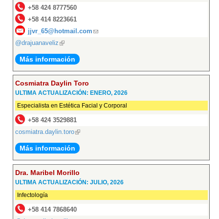
+58 424 8777560
+58 414 8223661
jjvr_65@hotmail.com
(link
@drajuanaveliz
(link
sends
is
e-
Más información
external)
mail)
Cosmiatra Daylin Toro
ULTIMA ACTUALIZACIÓN: ENERO, 2026
Especialista en Estética Facial y Corporal
+58 424 3529881
cosmiatra.daylin.toro
(link
is
Más información
external)
Dra. Maribel Morillo
ULTIMA ACTUALIZACIÓN: JULIO, 2026
Infectología
+58 414 7868640