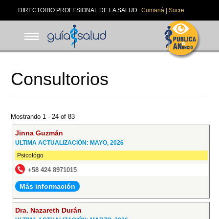
Pasar
DIRECTORIO PROFESIONAL DE LA SALUD
Cumaná | Sucre
al
contenido
principal
Consultorios
Mostrando 1 - 24 of 83
Jinna Guzmán
ULTIMA ACTUALIZACIÓN: MAYO, 2026
Psicológo
+58 424 8971015
Más información
Dra. Nazareth Durán