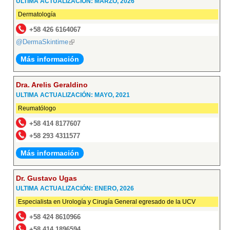
ULTIMA ACTUALIZACIÓN: MARZO, 2026
Dermatología
+58 426 6164067
@DermaSkintime
(link
is
Más información
external)
Dra. Arelis Geraldino
ULTIMA ACTUALIZACIÓN: MAYO, 2021
Reumatólogo
+58 414 8177607
+58 293 4311577
Más información
Dr. Gustavo Ugas
ULTIMA ACTUALIZACIÓN: ENERO, 2026
Especialista en Urología y Cirugía General egresado de la UCV
+58 424 8610966
+58 414 1896594