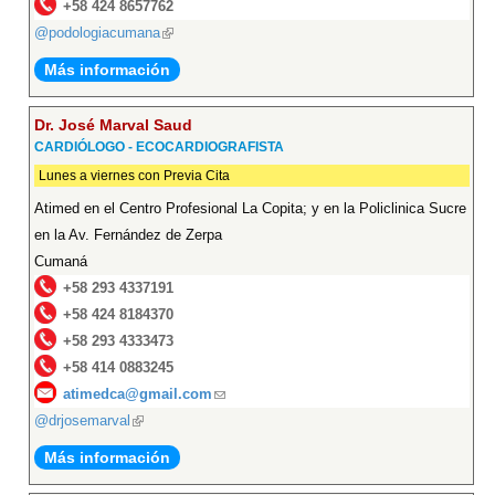
+58 424 8657762
@podologiacumana
(link
is
Más información
external)
Dr. José Marval Saud
CARDIÓLOGO - ECOCARDIOGRAFISTA
Lunes a viernes con Previa Cita
Atimed en el Centro Profesional La Copita; y en la Policlinica Sucre
en la Av. Fernández de Zerpa
Cumaná
+58 293 4337191
+58 424 8184370
+58 293 4333473
+58 414 0883245
atimedca@gmail.com
(link
@drjosemarval
(link
sends
is
e-
Más información
external)
mail)