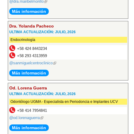
@dra.maribelmorillo
(link
is
Más información
external)
Dra. Yolanda Pacheco
ULTIMA ACTUALIZACIÓN: JULIO, 2026
Endocrinología
+58 424 8443234
+58 293 4313959
@sanmiguelcentroclinico
(link
is
Más información
external)
Od. Lorena Guerra
ULTIMA ACTUALIZACIÓN: JULIO, 2026
Odontólogo UGMA - Especialista en Periodoncia e Implantes UCV
+58 414 7954841
@od.lorenaguerra
(link
is
Más información
external)