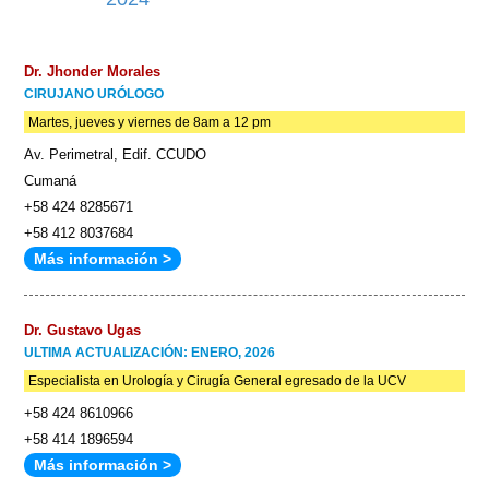
Dr. Jhonder Morales
CIRUJANO URÓLOGO
Martes, jueves y viernes de 8am a 12 pm
Av. Perimetral, Edif. CCUDO
Cumaná
+58 424 8285671
+58 412 8037684
Más información >
Dr. Gustavo Ugas
ULTIMA ACTUALIZACIÓN: ENERO, 2026
Especialista en Urología y Cirugía General egresado de la UCV
+58 424 8610966
+58 414 1896594
Más información >