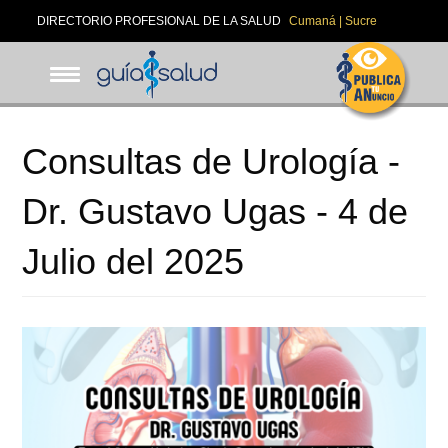
Pasar
DIRECTORIO PROFESIONAL DE LA SALUD
Cumaná | Sucre
al
contenido
principal
Consultas de Urología -
Dr. Gustavo Ugas - 4 de
Julio del 2025