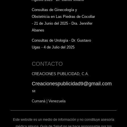
Consultas de Ginecología y
Obstetricia en Las Piedras de Cocollar
- 21 de Junio del 2025 - Dra. Jennifer
Abanes
Consultas de Urología - Dr. Gustavo
Ugas - 4 de Julio del 2025
CONTACTO
CREACIONES PUBLICIDAD, C.A.
Creacionespublicidad9@gmail.com
(link
sends
Cumaná | Venezuela
e-
mail)
Este website es un medio de información y no constituye asesoría
médica alguna. Guía de Salud no se hace responsable por los