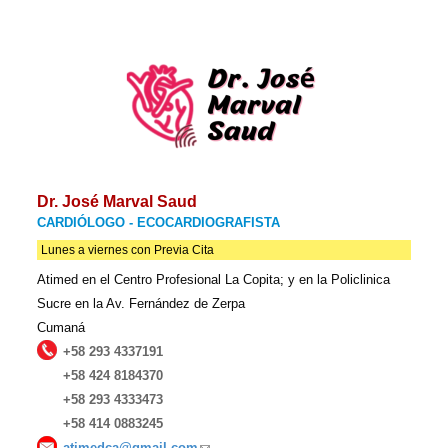
Dr. José Marval Saud
CARDIÓLOGO - ECOCARDIOGRAFISTA
Lunes a viernes con Previa Cita
Atimed en el Centro Profesional La Copita; y en la Policlinica
Sucre en la Av. Fernández de Zerpa
Cumaná
+58 293 4337191
+58 424 8184370
+58 293 4333473
+58 414 0883245
atimedca@gmail.com
(link