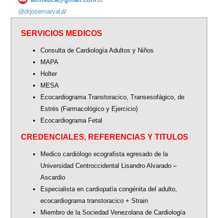
@drjosemarval
(link
sends
is
e-
SERVICIOS MEDICOS
external)
mail)
Consulta de Cardiología Adultos y Niños
MAPA
Holter
MESA
Ecocardiograma Transtoracico, Transesofágico, de
Estrés (Farmacológico y Ejercicio)
Ecocardiograma Fetal
CREDENCIALES, REFERENCIAS Y TITULOS
Medico cardiólogo ecografista egresado de la
Universidad Centroccidental Lisandro Alvarado –
Ascardio
Especialista en cardiopatía congénita del adulto,
ecocardiograma transtoracico + Strain
Miembro de la Sociedad Venezolana de Cardiología