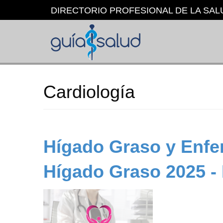
Pasar
DIRECTORIO PROFESIONAL DE LA SAL
al
contenido
principal
Cardiología
Hígado Graso y Enfe
Hígado Graso 2025 -