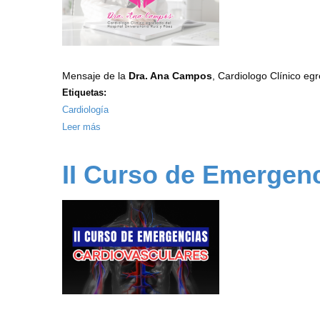
Mensaje de la
Dra. Ana Campos
, Cardiologo Clínico eg
Etiquetas:
Cardiología
Leer más
sobre
Hígado
Graso
II Curso de Emergen
y
Enfermedad
Cardiovascular
-
Día
Mundial
del
Hígado
Graso