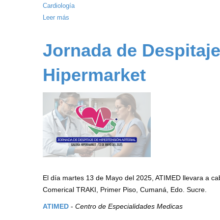
Cardiología
Leer más
sobre
Día
Mundial
Jornada de Despitaje
de
la
Hipermarket
Hipertensión
Arterial
2025
-
Dr.
José
Marval
Saud
El día martes 13 de Mayo del 2025, ATIMED llevara a c
Comerical TRAKI, Primer Piso, Cumaná, Edo. Sucre.
ATIMED
-
Centro de Especialidades Medicas