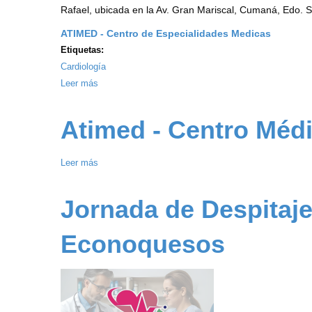
Rafael, ubicada en la Av. Gran Mariscal, Cumaná, Edo. S
ATIMED - Centro de Especialidades Medicas
Etiquetas:
Cardiología
Leer más
sobre
Jornada
de
Atimed - Centro Médi
Despitaje
de
Leer más
sobre
Hipertensión
Atimed
Arterial
-
Jornada de Despitaje
ATIMED
Centro
2025
Médico
-
Econoquesos
Integral
51
Aniversario
de
la