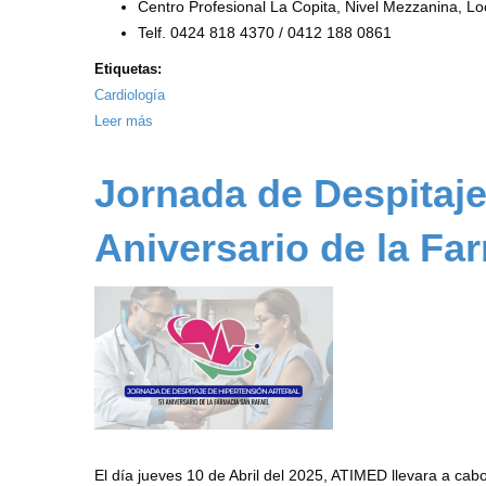
Centro Profesional La Copita, Nivel Mezzanina, L
Telf. 0424 818 4370 / 0412 188 0861
Etiquetas:
Cardiología
Leer más
sobre
Jornada
de
Jornada de Despitaje
Despitaje
de
Aniversario de la Fa
Hipertensión
Arterial
ATIMED
2025
-
Galería
Hipermarket
El día jueves 10 de Abril del 2025, ATIMED llevara a ca