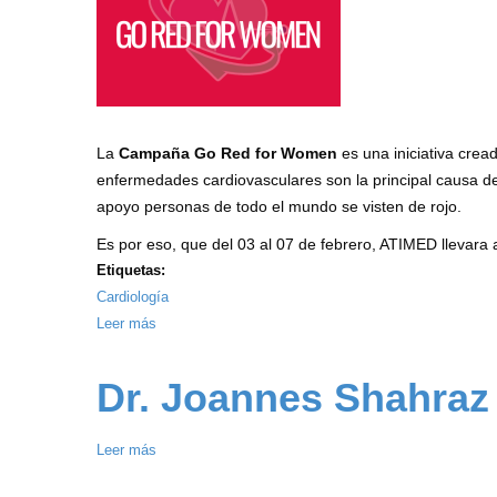
Arterial
ATIMED
2025
-
Econoquesos
La
Campaña Go Red for Women
es una iniciativa crea
enfermedades cardiovasculares son la principal causa d
apoyo personas de todo el mundo se visten de rojo.
Es por eso, que del 03 al 07 de febrero, ATIMED llevara 
Etiquetas:
Cardiología
Leer más
sobre
Jornada
Cardiológica
Dr. Joannes Shahraz
Go
Red
Leer más
sobre
for
Dr.
Women