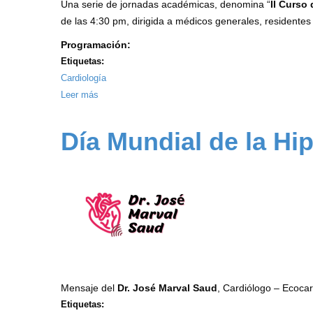
Una serie de jornadas académicas, denomina “
II Curso
2025
de las 4:30 pm, dirigida a médicos generales, residentes 
-
Programación:
Dra.
Etiquetas:
Ana
Cardiología
Campos
Leer más
sobre
II
Curso
Día Mundial de la Hip
de
Emergencias
Cardiovasculares
Mensaje del
Dr. José Marval Saud
, Cardiólogo – Ecocar
Etiquetas: