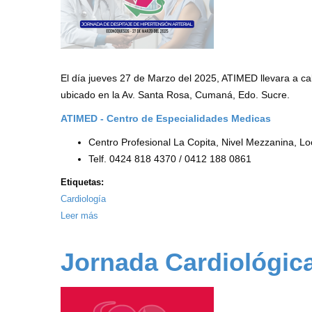
Farmacia
San
Rafael
El día jueves 27 de Marzo del 2025, ATIMED llevara a 
ubicado en la Av. Santa Rosa, Cumaná, Edo. Sucre.
ATIMED - Centro de Especialidades Medicas
Centro Profesional La Copita, Nivel Mezzanina, L
Telf. 0424 818 4370 / 0412 188 0861
Etiquetas:
Cardiología
Leer más
sobre
Jornada
de
Jornada Cardiológi
Despitaje
de
Hipertensión