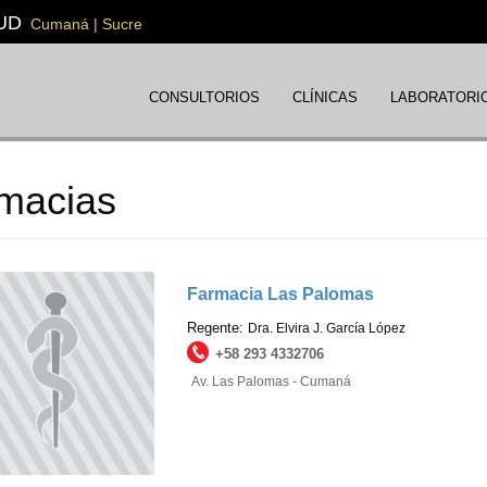
UD
Cumaná | Sucre
CONSULTORIOS
CLÍNICAS
LABORATORI
macias
Farmacia Las Palomas
Regente:
Dra. Elvira J. García López
+58 293 4332706
Av. Las Palomas - Cumaná