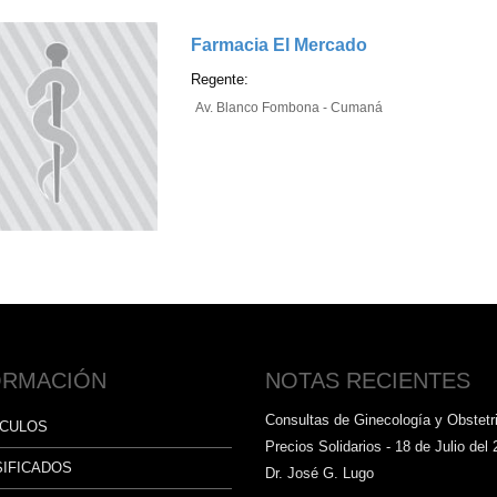
Farmacia El Mercado
Regente:
Av. Blanco Fombona - Cumaná
ORMACIÓN
NOTAS RECIENTES
Consultas de Ginecología y Obstetri
ÍCULOS
Precios Solidarios - 18 de Julio del 
SIFICADOS
Dr. José G. Lugo