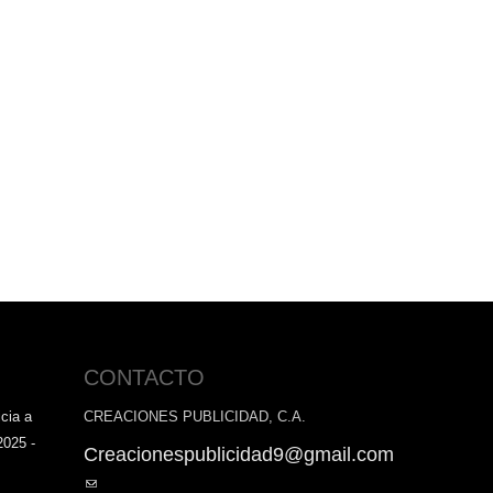
CONTACTO
cia a
CREACIONES PUBLICIDAD, C.A.
2025 -
Creacionespublicidad9@gmail.com
(link