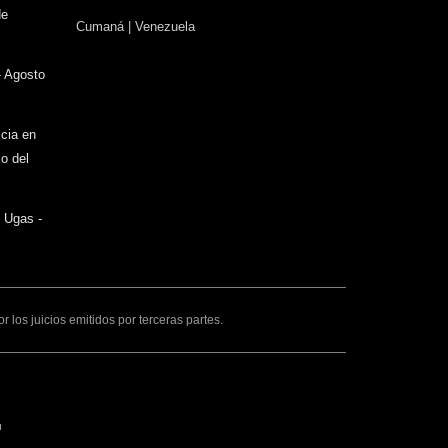
sends
de
Cumaná | Venezuela
e-
mail)
- Agosto
icia en
o del
o Ugas -
los juicios emitidos por terceras partes.
ink