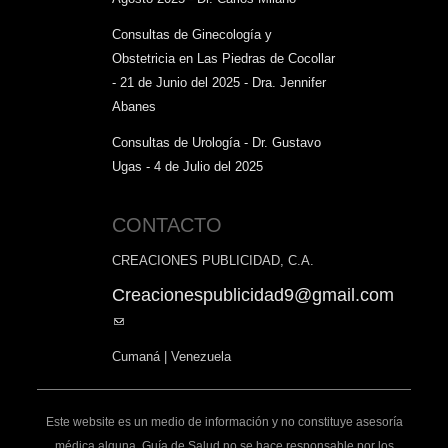
Consultas de Ginecología y
Obstetricia en Las Piedras de Cocollar
- 21 de Junio del 2025 - Dra. Jennifer
Abanes
Consultas de Urología - Dr. Gustavo
Ugas - 4 de Julio del 2025
CONTACTO
CREACIONES PUBLICIDAD, C.A.
Creacionespublicidad9@gmail.com
(link
sends
Cumaná | Venezuela
e-
mail)
Este website es un medio de información y no constituye asesoría
médica alguna. Guía de Salud no se hace responsable por los