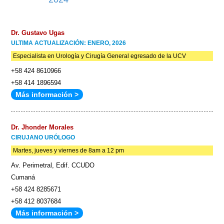
Dr. Gustavo Ugas
ULTIMA ACTUALIZACIÓN: ENERO, 2026
Especialista en Urología y Cirugía General egresado de la UCV
+58 424 8610966
+58 414 1896594
Más información >
Dr. Jhonder Morales
CIRUJANO URÓLOGO
Martes, jueves y viernes de 8am a 12 pm
Av. Perimetral, Edif. CCUDO
Cumaná
+58 424 8285671
+58 412 8037684
Más información >