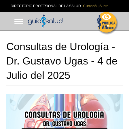
Pasar
DIRECTORIO PROFESIONAL DE LA SALUD
Cumaná | Sucre
al
contenido
principal
Consultas de Urología -
Dr. Gustavo Ugas - 4 de
Julio del 2025