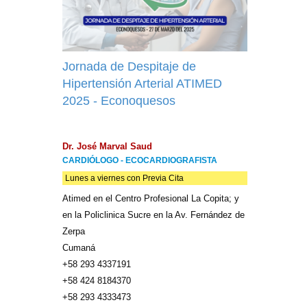
Jornada de Despitaje de
Hipertensión Arterial ATIMED
2025 - Econoquesos
Dr. José Marval Saud
CARDIÓLOGO - ECOCARDIOGRAFISTA
Lunes a viernes con Previa Cita
Atimed en el Centro Profesional La Copita; y
en la Policlinica Sucre en la Av. Fernández de
Zerpa
Cumaná
+58 293 4337191
+58 424 8184370
+58 293 4333473