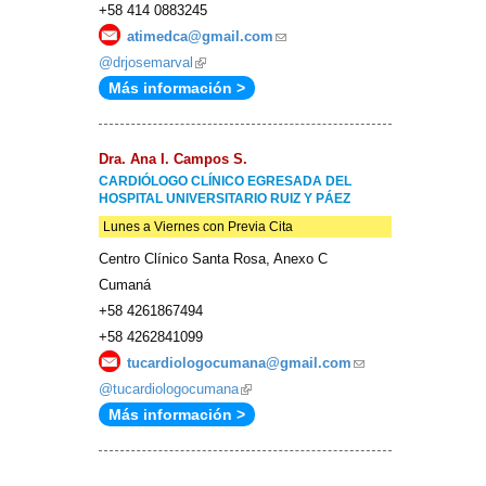
+58 414 0883245
atimedca@gmail.com
(link
@drjosemarval
(link
sends
Más información >
is
e-
external)
mail)
Dra. Ana I. Campos S.
CARDIÓLOGO CLÍNICO EGRESADA DEL
HOSPITAL UNIVERSITARIO RUIZ Y PÁEZ
Lunes a Viernes con Previa Cita
Centro Clínico Santa Rosa, Anexo C
Cumaná
+58 4261867494
+58 4262841099
tucardiologocumana@gmail.com
(link
@tucardiologocumana
(link
sends
Más información >
is
e-
external)
mail)