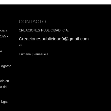
CONTACTO
cia a
CREACIONES PUBLICIDAD, C.A.
2025 -
Creacionespublicidad9@gmail.com
(link
sends
de
Cumaná | Venezuela
e-
mail)
- Agosto
icia en
o del
o Ugas -