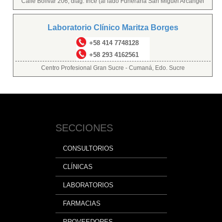
Calle Bolívar 206, diag. Ince (al lado Funeraria San Miguel Arcángel
Laboratorio Clínico Maritza Borges
+58 414 7748128
+58 293 4162561
Centro Profesional Gran Sucre - Cumaná, Edo. Sucre
SECCIONES
CONSULTORIOS
CLÍNICAS
LABORATORIOS
FARMACIAS
PROVEEDORES