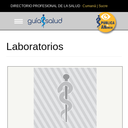
Pasar
DIRECTORIO PROFESIONAL DE LA SALUD
Cumaná | Sucre
al
contenido
principal
Laboratorios