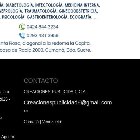
CONTACTO
cia a
CREACIONES PUBLICIDAD, C.A.
2025 -
Creacionespublicidad9@gmail.com
(link
sends
de
Cumaná | Venezuela
e-
mail)
- Agosto