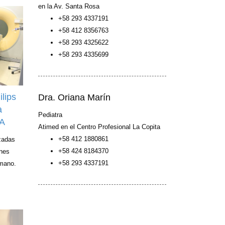
en la Av. Santa Rosa
+58 293 4337191
+58 412 8356763
+58 293 4325622
+58 293 4335699
lips
Dra. Oriana Marín
a
Pediatra
MA
Atimed en el Centro Profesional La Copita
+58 412 1880861
zadas
+58 424 8184370
enes
+58 293 4337191
umano.