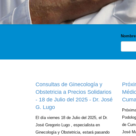
Nombre 
Consultas de Ginecología y
Próxi
Obstetricia a Precios Solidarios
Médic
- 18 de Julio del 2025 - Dr. José
Cuma
G. Lugo
Próxim
Podolog
El día viernes 18 de Julio del 2025, el Dr.
de Cuma
José Gregorio Lugo , especialista en
José Ma
Ginecología y Obstetricia, estará pasando