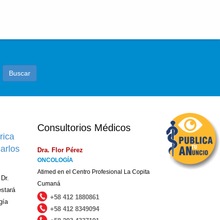
Buscar
Consultorios Médicos
rica
Carlos
Dra. Flor Pérez
ONCOLOGÍA
Atimed en el Centro Profesional La Copita
 Dr.
Cumaná
estará
+58 412 1880861
gía
+58 412 8349094