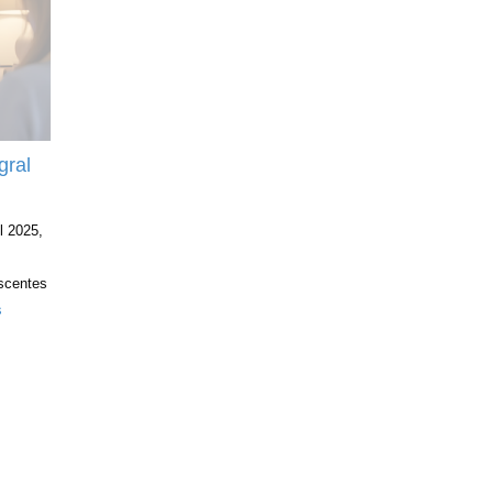
gral
l 2025,
escentes
s