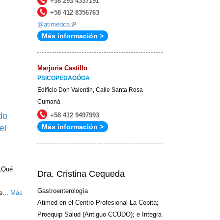
+58 293 4337191
+58 412 8356763
@atimedca
(link
Más información >
is
external)
Marjorie Castillo
PSICOPEDAGÓGA
Edificio Don Valentín, Calle Santa Rosa
Cumaná
do
+58 412 9497993
Más información >
el
 ¿Qué
Dra. Cristina Cequeda
 :
Gastroenterología
...
Más
Atimed en el Centro Profesional La Copita;
Proequip Salud (Antiguo CCUDO); e Integra