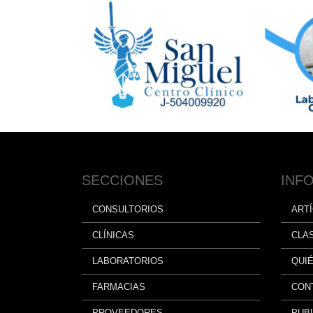
SECCIONES
INF
CONSULTORIOS
ART
CLÍNICAS
CLA
LABORATORIOS
QUI
FARMACIAS
CON
PROVEEDORES
PUBL