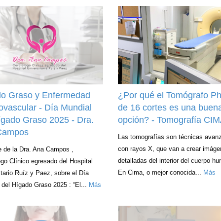
o Graso y Enfermedad
¿Por qué el Tomógrafo Phi
ovascular - Día Mundial
de 16 cortes es una buen
ígado Graso 2025 - Dra.
opción? - Tomografía CI
Campos
Las tomografías son técnicas avan
con rayos X, que van a crear imág
 de la Dra. Ana Campos ,
detalladas del interior del cuerpo h
ogo Clínico egresado del Hospital
En Cima, o mejor conocida...
Más
itario Ruíz y Paez, sobre el Día
 del Hígado Graso 2025 : “El...
Más