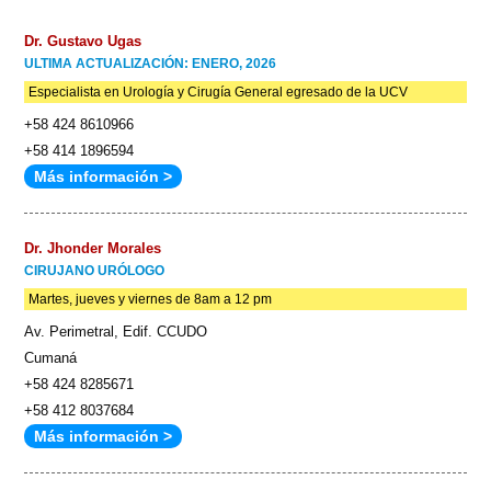
Dr. Gustavo Ugas
ULTIMA ACTUALIZACIÓN: ENERO, 2026
Especialista en Urología y Cirugía General egresado de la UCV
+58 424 8610966
+58 414 1896594
Más información >
Dr. Jhonder Morales
CIRUJANO URÓLOGO
Martes, jueves y viernes de 8am a 12 pm
Av. Perimetral, Edif. CCUDO
Cumaná
+58 424 8285671
+58 412 8037684
Más información >