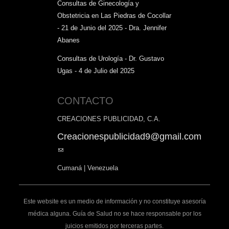
Consultas de Ginecología y
Obstetricia en Las Piedras de Cocollar
- 21 de Junio del 2025 - Dra. Jennifer
Abanes
Consultas de Urología - Dr. Gustavo
Ugas - 4 de Julio del 2025
CONTACTO
CREACIONES PUBLICIDAD, C.A.
Creacionespublicidad9@gmail.com
(link
sends
Cumaná | Venezuela
e-
mail)
Este website es un medio de información y no constituye asesoría
médica alguna. Guía de Salud no se hace responsable por los
juicios emitidos por terceras partes.