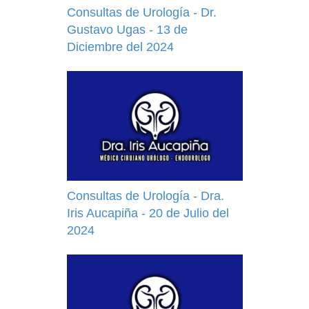
Consultas de Urología - Dr.
Gustavo Ugas - 13 de
Diciembre del 2024
Consultas de Urología - Dra.
Iris Aucapiña - 20 de Julio del
2024