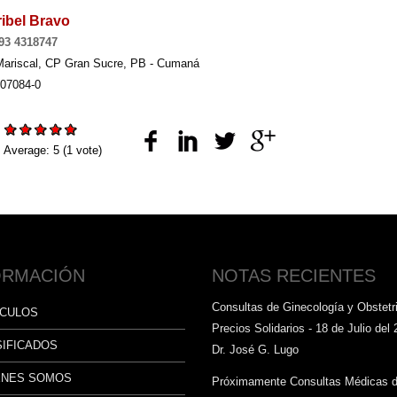
ribel Bravo
93 4318747
Mariscal, CP Gran Sucre, PB - Cumaná
607084-0
:
Average:
5
(
1
vote)
ORMACIÓN
NOTAS RECIENTES
Consultas de Ginecología y Obstetri
ÍCULOS
Precios Solidarios - 18 de Julio del 
SIFICADOS
Dr. José G. Lugo
ÉNES SOMOS
Próximamente Consultas Médicas 