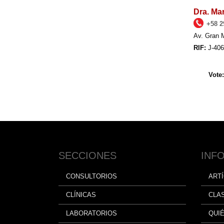
Dra. Ma
+58 2
Av. Gran 
RIF:
J-40
Vote
SECCIONES
INF
CONSULTORIOS
ART
CLÍNICAS
CLA
LABORATORIOS
QUI