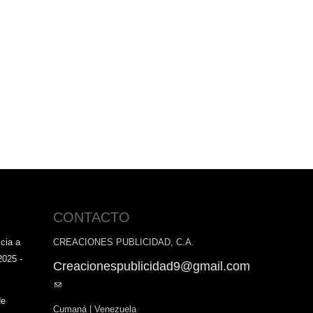
CONTACTO
cia a
CREACIONES PUBLICIDAD, C.A.
2025 -
Creacionespublicidad9@gmail.com
(link
sends
de
Cumaná | Venezuela