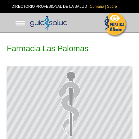
Pasar
DIRECTORIO PROFESIONAL DE LA SALUD
Cumaná | Sucre
al
contenido
principal
Farmacia Las Palomas