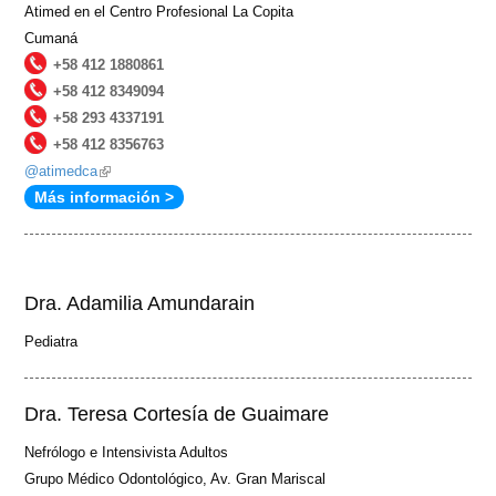
Atimed en el Centro Profesional La Copita
Cumaná
+58 412 1880861
+58 412 8349094
+58 293 4337191
+58 412 8356763
@atimedca
(link
Más información >
is
external)
Dra. Adamilia Amundarain
Pediatra
Dra. Teresa Cortesía de Guaimare
Nefrólogo e Intensivista Adultos
Grupo Médico Odontológico, Av. Gran Mariscal