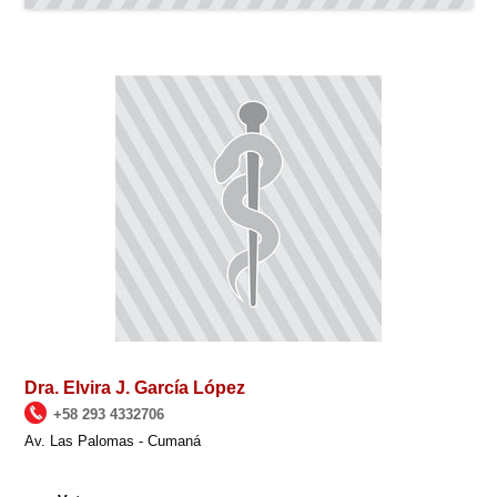
Dra. Elvira J. García López
+58 293 4332706
Av. Las Palomas - Cumaná