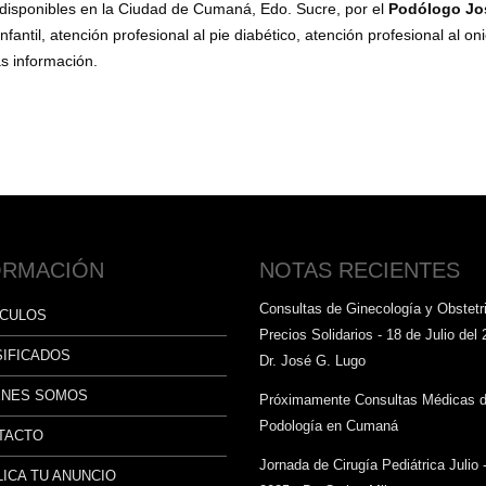
isponibles en la Ciudad de Cumaná, Edo. Sucre, por el
Podólogo Jo
nfantil, atención profesional al pie diabético, atención profesional al o
ás información.
ORMACIÓN
NOTAS RECIENTES
Consultas de Ginecología y Obstetri
ÍCULOS
Precios Solidarios - 18 de Julio del 
SIFICADOS
Dr. José G. Lugo
ÉNES SOMOS
Próximamente Consultas Médicas 
Podología en Cumaná
TACTO
Jornada de Cirugía Pediátrica Julio 
ICA TU ANUNCIO