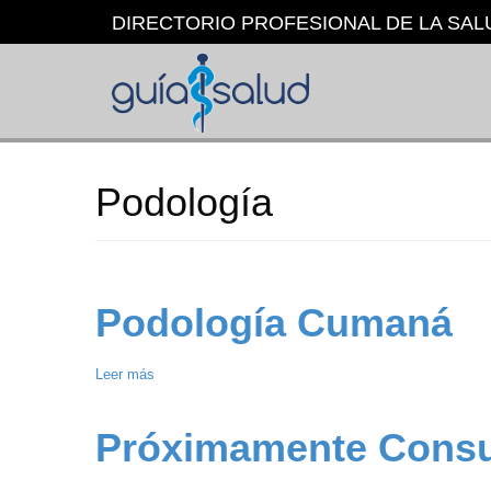
Pasar
DIRECTORIO PROFESIONAL DE LA SAL
al
contenido
principal
Podología
Podología Cumaná
Leer más
sobre
Podología
Cumaná
Próximamente Consu