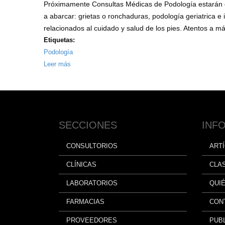
Próximamente Consultas Médicas de Podología estarán d
a abarcar: grietas o ronchaduras, podología geriatrica e i
relacionados al cuidado y salud de los pies. Atentos a m
Etiquetas:
Podología
Leer más
sobre
Próximamente
Consultas
Médicas
de
SECCIONES
INF
Podología
en
CONSULTORIOS
ART
Cumaná
CLÍNICAS
CLA
LABORATORIOS
QUI
FARMACIAS
CON
PROVEEDORES
PUBL