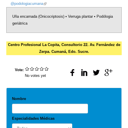
@podologiacumana
(link
is
Uña encarnada (Onicocriptosis) • Verruga plantar • Podólogia
external)
geriátrica
Centro Profesional La Copita, Consultorio 22. Av. Fernández de
Zerpa. Cumaná, Edo. Sucre.
Vote:
No votes yet
Nombre
Especialidades Médicas