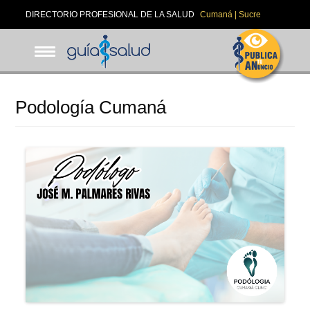
Pasar
DIRECTORIO PROFESIONAL DE LA SALUD
Cumaná | Sucre
al
contenido
principal
Podología Cumaná