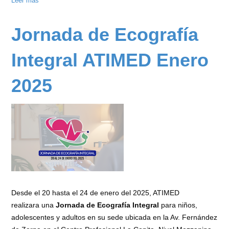
Leer más
sobre
Jornada
de
Jornada de Ecografía
Ecografía
Integral
Integral ATIMED Enero
ATIMED
Mayo
2025
2025
Desde el 20 hasta el 24 de enero del 2025, ATIMED
realizara una
Jornada de Ecografía Integral
para niños,
adolescentes y adultos en su sede ubicada en la Av. Fernández