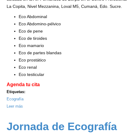
La Copita, Nivel Mezzanina, Loval M5, Cumaná, Edo. Sucre.
Eco Abdominal
Eco Abdomino-pélvico
Eco de pene
Eco de tiroides
Eco mamario
Eco de partes blandas
Eco prostático
Eco renal
Eco testicular
Agenda tu cita
Etiquetas:
Ecografía
Leer más
sobre
Jornada
de
Jornada de Ecografía
Ecografía