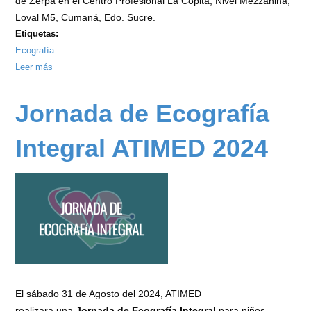
de Zerpa en el Centro Profesional La Copita, Nivel Mezzanina,
Loval M5, Cumaná, Edo. Sucre.
Etiquetas:
Ecografía
Leer más
sobre
Jornada
de
Jornada de Ecografía
Ecografía
Integral
Integral ATIMED 2024
ATIMED
Enero
2025
El sábado 31 de Agosto del 2024, ATIMED
realizara una
Jornada de Ecografía Integral
para niños,