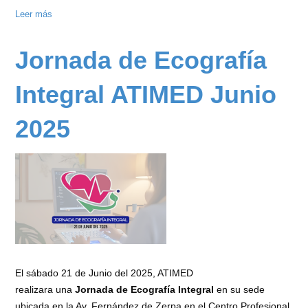
Leer más
sobre
Dra.
Arelis
Jornada de Ecografía
García
-
Integral ATIMED Junio
Dra.
Morelys
2025
Rodríguez
-
Dra.
Marleny
Díaz
-
Dr.
José
Castellanos
El sábado 21 de Junio del 2025, ATIMED
realizara una
Jornada de Ecografía Integral
en su sede
ubicada en la Av. Fernández de Zerpa en el Centro Profesional