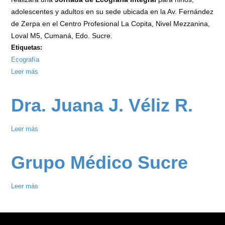
adolescentes y adultos en su sede ubicada en la Av. Fernández
de Zerpa en el Centro Profesional La Copita, Nivel Mezzanina,
Loval M5, Cumaná, Edo. Sucre.
Etiquetas:
Ecografía
Leer más
sobre
Jornada
de
Dra. Juana J. Véliz R.
Ecografía
Integral
Leer más
sobre
ATIMED
Dra.
2024
Juana
Grupo Médico Sucre
J.
Véliz
Leer más
sobre
R.
Grupo
Médico
Sucre