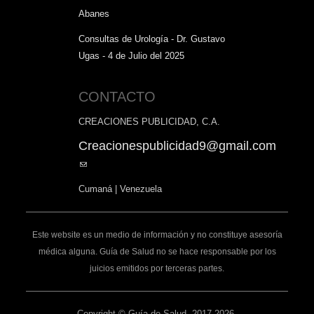
Abanes
Consultas de Urología - Dr. Gustavo
Ugas - 4 de Julio del 2025
CONTACTO
CREACIONES PUBLICIDAD, C.A.
Creacionespublicidad9@gmail.com
(link
sends
Cumaná | Venezuela
e-
mail)
Este website es un medio de información y no constituye asesoría
médica alguna. Guía de Salud no se hace responsable por los
juicios emitidos por terceras partes.
Copyright © Guía de Salud, 2017-2026.