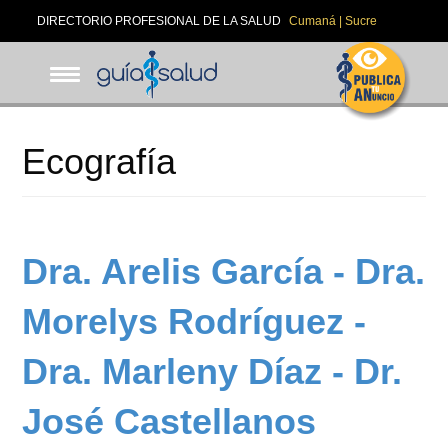
Pasar
DIRECTORIO PROFESIONAL DE LA SALUD
Cumaná | Sucre
al
contenido
principal
Ecografía
Dra. Arelis García - Dra.
Morelys Rodríguez -
Dra. Marleny Díaz - Dr.
José Castellanos