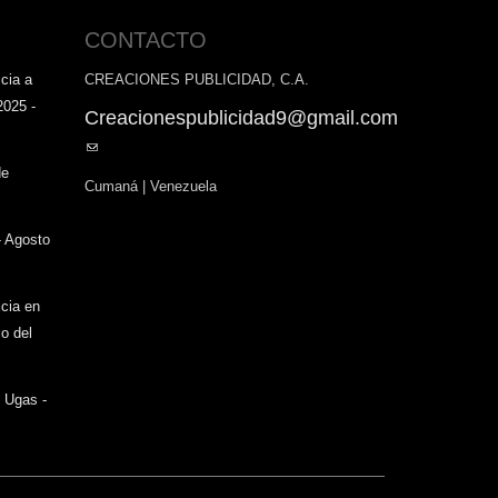
CONTACTO
cia a
CREACIONES PUBLICIDAD, C.A.
2025 -
Creacionespublicidad9@gmail.com
(link
sends
de
Cumaná | Venezuela
e-
mail)
- Agosto
icia en
o del
o Ugas -