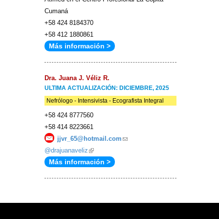
Cumaná
+58 424 8184370
+58 412 1880861
Más información >
Dra. Juana J. Véliz R.
ULTIMA ACTUALIZACIÓN: DICIEMBRE, 2025
Nefrólogo - Intensivista - Ecografista Integral
+58 424 8777560
+58 414 8223661
jjvr_65@hotmail.com
(link
@drajuanaveliz
(link
sends
Más información >
is
e-
external)
mail)