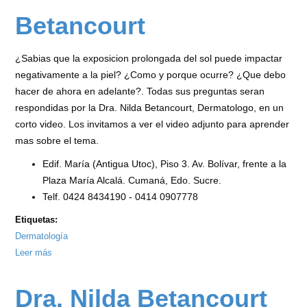
Betancourt
¿Sabias que la exposicion prolongada del sol puede impactar
negativamente a la piel? ¿Como y porque ocurre? ¿Que debo
hacer de ahora en adelante?. Todas sus preguntas seran
respondidas por la Dra. Nilda Betancourt, Dermatologo, en un
corto video. Los invitamos a ver el video adjunto para aprender
mas sobre el tema.
Edif. María (Antigua Utoc), Piso 3. Av. Bolívar, frente a la
Plaza María Alcalá. Cumaná, Edo. Sucre.
Telf. 0424 8434190 - 0414 0907778
Etiquetas:
Dermatología
Leer más
sobre
Efectos
del
Dra. Nilda Betancourt
Sol