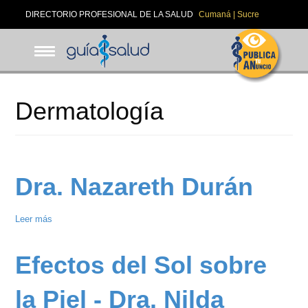
Pasar
DIRECTORIO PROFESIONAL DE LA SALUD
Cumaná | Sucre
al
contenido
principal
Dermatología
Dra. Nazareth Durán
Leer más
sobre
Dra.
Nazareth
Efectos del Sol sobre
Durán
la Piel - Dra. Nilda