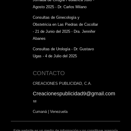
Agosto 2025 - Dr. Carlos Milano
Consultas de Ginecología y
Obstetricia en Las Piedras de Cocollar
- 21 de Junio del 2025 - Dra. Jennifer
Abanes
Consultas de Urología - Dr. Gustavo
Ugas - 4 de Julio del 2025
CONTACTO
CREACIONES PUBLICIDAD, C.A.
Creacionespublicidad9@gmail.com
(link
sends
Cumaná | Venezuela
e-
mail)
Este website es un medio de información y no constituye asesoría