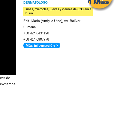
DERMATÓLOGO
Lunes, miércoles, jueves y viernes de 8:30 am a
11 am
Edif. María (Antigua Utoc), Av. Bolívar
Cumaná
+58 424 8434190
+58 414 0907778
Más información >
cer de
 invitamos