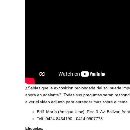
¿Sabias que la exposicion prolongada del sol puede im
ahora en adelante?. Todas sus preguntas seran respondid
a ver el video adjunto para aprender mas sobre el tema.
Edif. María (Antigua Utoc), Piso 3. Av. Bolívar, fr
Telf. 0424 8434190 - 0414 0907778
Etiquetas: