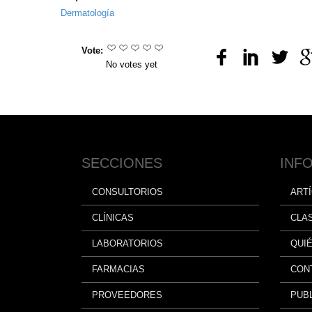
Dermatología
Vote:
No votes yet
SECCIONES
INF
CONSULTORIOS
ART
CLÍNICAS
CLA
LABORATORIOS
QUI
FARMACIAS
CON
PROVEEDORES
PUBL