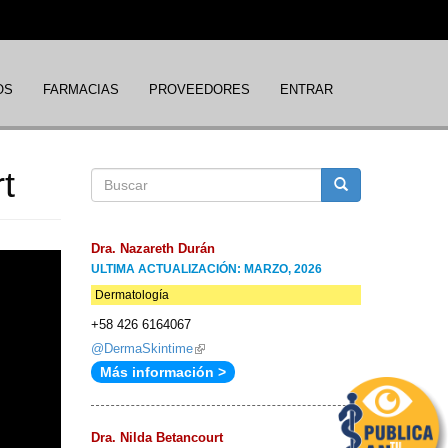
OS
FARMACIAS
PROVEEDORES
ENTRAR
t
Formulario
Buscar
de
Dra. Nazareth Durán
ULTIMA ACTUALIZACIÓN: MARZO, 2026
búsqueda
Dermatología
+58 426 6164067
@DermaSkintime
(link
Más información >
is
external)
Dra. Nilda Betancourt