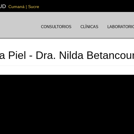
UD
Cumaná | Sucre
CONSULTORIOS
CLÍNICAS
LABORATORI
a Piel - Dra. Nilda Betancour