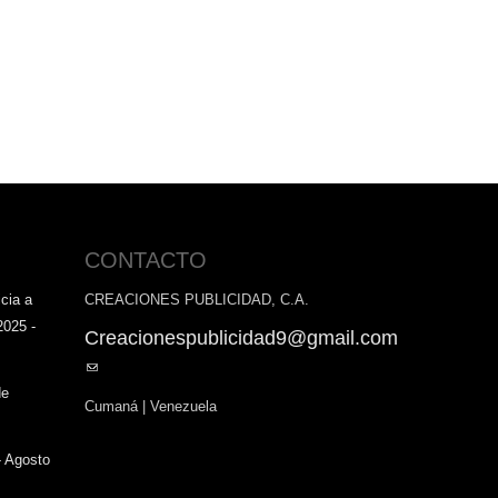
CONTACTO
cia a
CREACIONES PUBLICIDAD, C.A.
2025 -
Creacionespublicidad9@gmail.com
(link
sends
de
Cumaná | Venezuela
e-
mail)
- Agosto