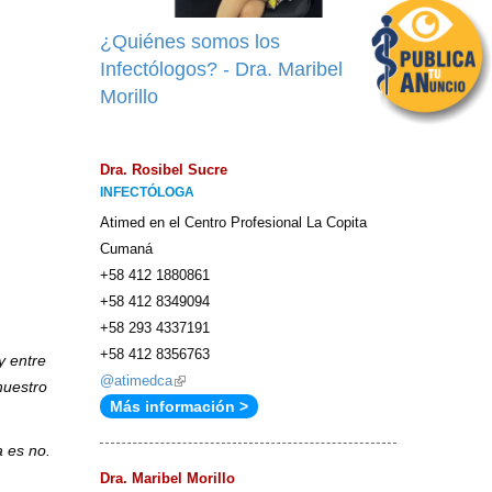
¿Quiénes somos los
Infectólogos? - Dra. Maribel
Morillo
Dra. Rosibel Sucre
INFECTÓLOGA
Atimed en el Centro Profesional La Copita
Cumaná
+58 412 1880861
+58 412 8349094
+58 293 4337191
+58 412 8356763
y entre
@atimedca
(link
nuestro
Más información >
is
external)
 es no.
Dra. Maribel Morillo