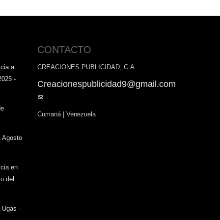
CONTACTO
cia a
CREACIONES PUBLICIDAD, C.A.
2025 -
Creacionespublicidad9@gmail.com
(link
sends
de
Cumaná | Venezuela
e-
mail)
- Agosto
icia en
o del
o Ugas -