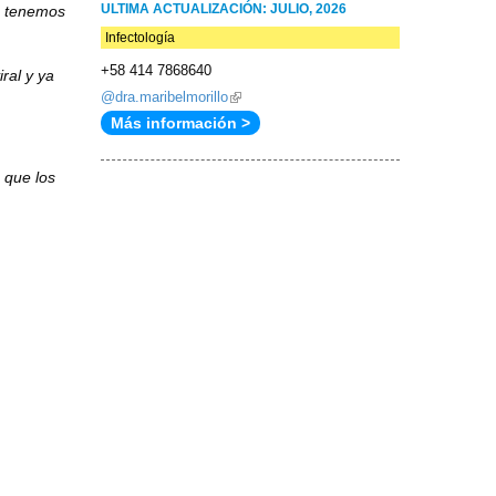
ULTIMA ACTUALIZACIÓN: JULIO, 2026
ue tenemos
Infectología
+58 414 7868640
ral y ya
@dra.maribelmorillo
(link
Más información >
is
external)
 que los