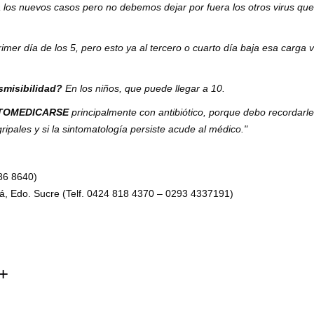
a los nuevos casos pero no debemos dejar por fuera los otros virus q
imer día de los 5, pero esto ya al tercero o cuarto día baja esa carga vi
smisibilidad?
En los niños, que puede llegar a 10.
TOMEDICARSE
principalmente con antibiótico, porque debo recordarle
ripales y si la sintomatología persiste acude al médico."
786 8640)
á, Edo. Sucre (Telf. 0424 818 4370 – 0293 4337191)