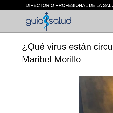
Pasar
DIRECTORIO PROFESIONAL DE LA SAL
al
contenido
principal
¿Qué virus están circ
Maribel Morillo