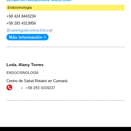
Endocrinología
+58 424 8443234
+58 293 4313959
@sanmiguelcentroclinico
(link
Más información >
is
external)
Lcda. Alany Torres
ENDOCRINOLOGÍA
Centro de Salud Rotario en Cumaná
+58 293 4334237