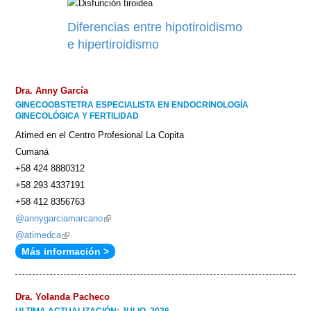
Diferencias entre hipotiroidismo
e hipertiroidismo
Dra. Anny García
GINECOOBSTETRA ESPECIALISTA EN ENDOCRINOLOGÍA
GINECOLÓGICA Y FERTILIDAD
Atimed en el Centro Profesional La Copita
Cumaná
+58 424 8880312
+58 293 4337191
+58 412 8356763
@annygarciamarcano
(link
@atimedca
(link
is
Más información >
is
external)
external)
Dra. Yolanda Pacheco
ULTIMA ACTUALIZACIÓN: JULIO, 2026