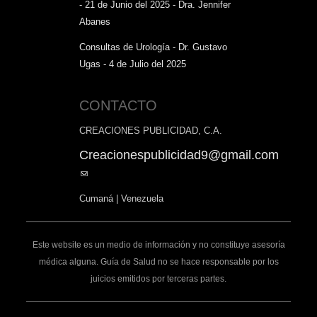
- 21 de Junio del 2025 - Dra. Jennifer
Abanes
Consultas de Urología - Dr. Gustavo
Ugas - 4 de Julio del 2025
CONTACTO
CREACIONES PUBLICIDAD, C.A.
Creacionespublicidad9@gmail.com
(link
sends
Cumaná | Venezuela
e-
mail)
Este website es un medio de información y no constituye asesoría
médica alguna. Guía de Salud no se hace responsable por los
juicios emitidos por terceras partes.