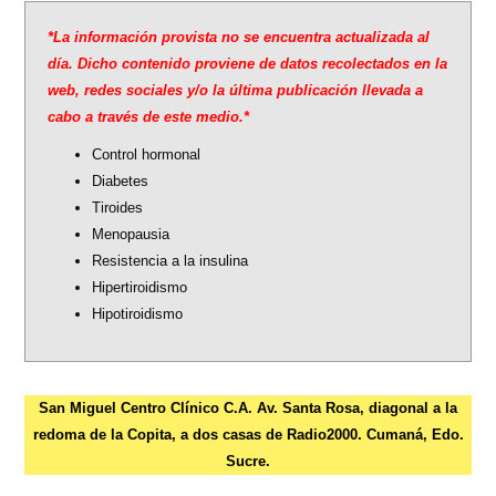
is
*La información provista no se encuentra actualizada al
external)
día. Dicho contenido proviene de datos recolectados en la
web, redes sociales y/o la última publicación llevada a
cabo a través de este medio.*
Control hormonal
Diabetes
Tiroides
Menopausia
Resistencia a la insulina
Hipertiroidismo
Hipotiroidismo
San Miguel Centro Clínico C.A. Av. Santa Rosa, diagonal a la
redoma de la Copita, a dos casas de Radio2000. Cumaná, Edo.
Sucre.