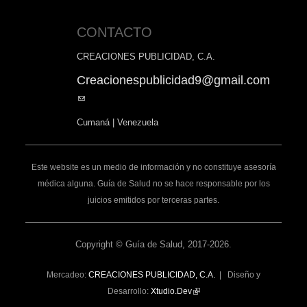
CONTACTO
CREACIONES PUBLICIDAD, C.A.
Creacionespublicidad9@gmail.com
(link
sends
Cumaná | Venezuela
e-
mail)
Este website es un medio de información y no constituye asesoría
médica alguna. Guía de Salud no se hace responsable por los
juicios emitidos por terceras partes.
Copyright © Guía de Salud, 2017-2026.
Mercadeo:
CREACIONES PUBLICIDAD, C.A.
| Diseño y
Desarrollo:
Xtudio.Dev
(link