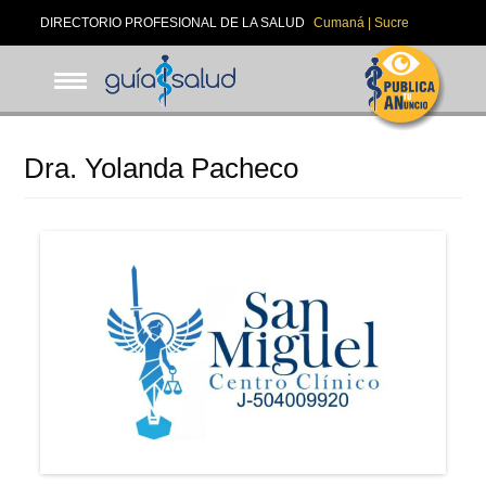
Pasar
DIRECTORIO PROFESIONAL DE LA SALUD
Cumaná | Sucre
al
contenido
principal
Dra. Yolanda Pacheco