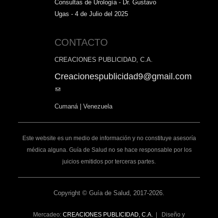
Consultas de Urología - Dr. Gustavo
Ugas - 4 de Julio del 2025
CONTACTO
CREACIONES PUBLICIDAD, C.A.
Creacionespublicidad9@gmail.com
(link
sends
Cumaná | Venezuela
e-
mail)
Este website es un medio de información y no constituye asesoría
médica alguna. Guía de Salud no se hace responsable por los
juicios emitidos por terceras partes.
Copyright © Guía de Salud, 2017-2026.
Mercadeo:
CREACIONES PUBLICIDAD, C.A.
| Diseño y