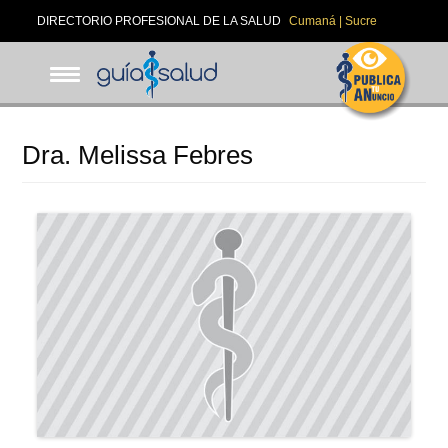
Pasar
DIRECTORIO PROFESIONAL DE LA SALUD
Cumaná | Sucre
al
contenido
principal
Dra. Melissa Febres