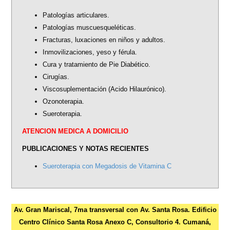
is
Patologías articulares.
external)
Patologías muscuesqueléticas.
Fracturas, luxaciones en niños y adultos.
Inmovilizaciones, yeso y férula.
Cura y tratamiento de Pie Diabético.
Cirugías.
Viscosuplementación (Acido Hilaurónico).
Ozonoterapia.
Sueroterapia.
ATENCION MEDICA A DOMICILIO
PUBLICACIONES Y NOTAS RECIENTES
Sueroterapia con Megadosis de Vitamina C
Av. Gran Mariscal, 7ma transversal con Av. Santa Rosa. Edificio
Centro Clínico Santa Rosa Anexo C, Consultorio 4. Cumaná,