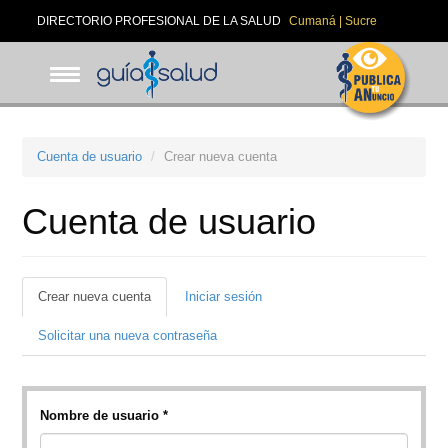
Pasar
DIRECTORIO PROFESIONAL DE LA SALUD
Cumaná | Sucre
al
contenido
principal
Cuenta de usuario
Crear nueva cuenta
Cuenta de usuario
Solapas
Crear nueva cuenta
(solapa
Iniciar sesión
activa)
principales
Solicitar una nueva contraseña
Nombre de usuario
*