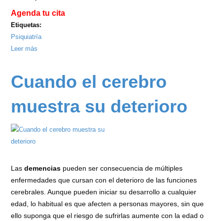
Agenda tu cita
Etiquetas:
Psiquiatría
Leer más
sobre
Jornada
de
Cuando el cerebro
Psicología
y
muestra su deterioro
Psiquiatría
ATIMED
2025
Las
demencias
pueden ser consecuencia de múltiples
enfermedades que cursan con el deterioro de las funciones
cerebrales. Aunque pueden iniciar su desarrollo a cualquier
edad, lo habitual es que afecten a personas mayores, sin que
ello suponga que el riesgo de sufrirlas aumente con la edad o