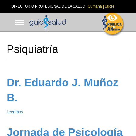
Pasar
DIRECTORIO PROFESIONAL DE LA SALUD
Cumaná | Sucre
al
contenido
principal
Psiquiatría
Dr. Eduardo J. Muñoz
B.
Leer más
sobre
Dr.
Eduardo
Jornada de Psicología
J.