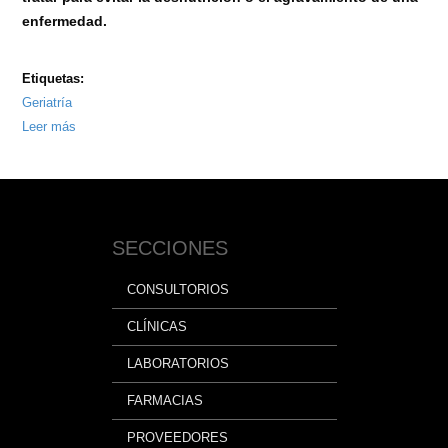
enfermedad.
Etiquetas:
Geriatría
Leer más
sobre
Hiporexia
en
ancianos
SECCIONES
CONSULTORIOS
CLÍNICAS
LABORATORIOS
FARMACIAS
PROVEEDORES