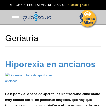
Pasar
DIRECTORIO PROFESIONAL DE LA SALUD
Cumaná | Sucre
al
contenido
principal
Geriatría
Hiporexia en ancianos
La hiporexia, o falta de apetito, es un trastorno alimentario
muy común entre las personas mayores, que hay que
tratar para evitar la desnutrición o el agravamiento de una