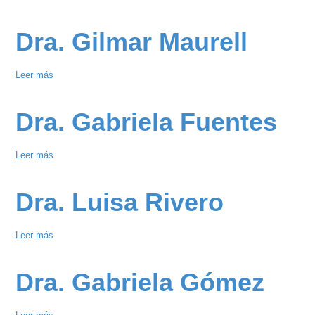
Dr.
Haissam
Dra. Gilmar Maurell
Abou
Chahda
Leer más
sobre
Dra.
Gilmar
Dra. Gabriela Fuentes
Maurell
Leer más
sobre
Dra.
Gabriela
Dra. Luisa Rivero
Fuentes
Leer más
sobre
Dra.
Luisa
Dra. Gabriela Gómez
Rivero