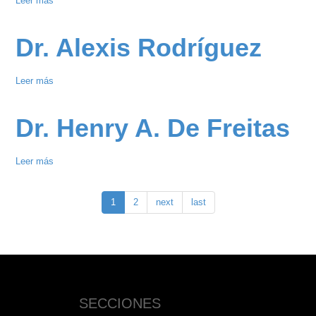
Leer más
sobre
Dra.
Gabriela
Dr. Alexis Rodríguez
Gómez
Leer más
sobre
Dr.
Alexis
Dr. Henry A. De Freitas
Rodríguez
Leer más
sobre
Dr.
Henry
1
2
next
last
A.
De
Freitas
SECCIONES