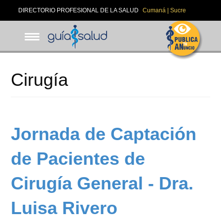
Pasar
DIRECTORIO PROFESIONAL DE LA SALUD
Cumaná | Sucre
al
contenido
principal
Cirugía
Jornada de Captación
de Pacientes de
Cirugía General - Dra.
Luisa Rivero