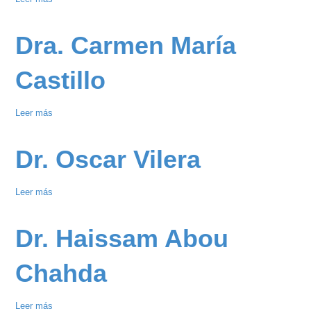
Jornada
de
Dra. Carmen María
Captación
de
Castillo
Pacientes
de
Leer más
sobre
Cirugía
Dra.
General
Carmen
-
Dr. Oscar Vilera
María
Dra.
Castillo
Luisa
Leer más
sobre
Rivero
Dr.
Oscar
Dr. Haissam Abou
Vilera
Chahda
Leer más
sobre