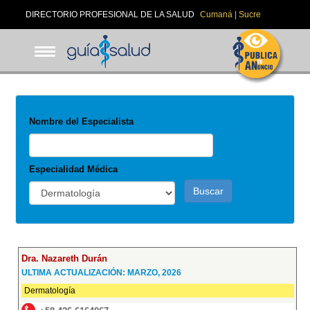
Pasar
DIRECTORIO PROFESIONAL DE LA SALUD
Cumaná | Sucre
al
contenido
principal
Nombre del Especialista
Especialidad Médica
Buscar
Dra. Nazareth Durán
ULTIMA ACTUALIZACIÓN: MARZO, 2026
Dermatología