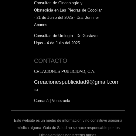
Consultas de Ginecología y
Obstetricia en Las Piedras de Cocollar
- 21 de Junio del 2025 - Dra. Jennifer
Abanes
Consultas de Urología - Dr. Gustavo
Ugas - 4 de Julio del 2025
CONTACTO
CREACIONES PUBLICIDAD, C.A.
Creacionespublicidad9@gmail.com
(link
sends
Cumaná | Venezuela
e-
mail)
Este website es un medio de información y no constituye asesoría
médica alguna. Guía de Salud no se hace responsable por los
juicios emitidos por terceras partes.