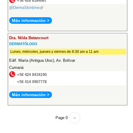
+58 426 6164067
@DermaSkintime
(link
is
Más información >
external)
Dra. Nilda Betancourt
DERMATÓLOGO
Lunes, miércoles, jueves y viernes de 8:30 am a 11 am
Edif. María (Antigua Utoc), Av. Bolívar
Cumaná
+58 424 8434190
+58 414 0907778
Más información >
Page 0
››