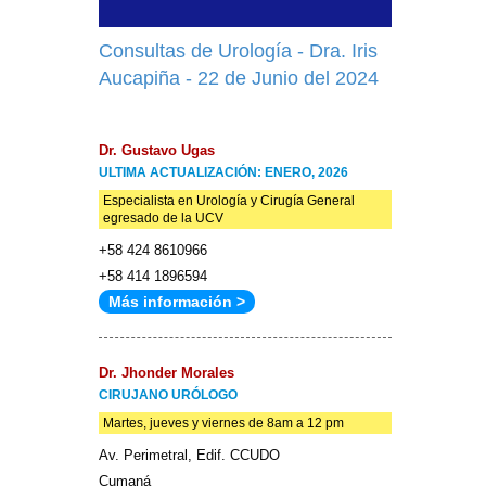
Consultas de Urología - Dra. Iris
Aucapiña - 22 de Junio del 2024
Dr. Gustavo Ugas
ULTIMA ACTUALIZACIÓN: ENERO, 2026
Especialista en Urología y Cirugía General
egresado de la UCV
+58 424 8610966
+58 414 1896594
Más información >
Dr. Jhonder Morales
CIRUJANO URÓLOGO
Martes, jueves y viernes de 8am a 12 pm
Av. Perimetral, Edif. CCUDO
Cumaná