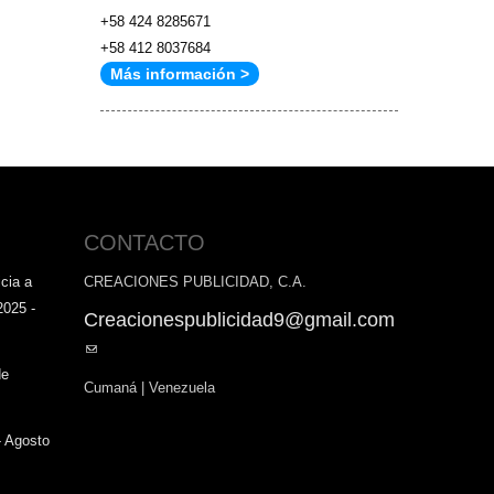
+58 424 8285671
+58 412 8037684
Más información >
CONTACTO
cia a
CREACIONES PUBLICIDAD, C.A.
2025 -
Creacionespublicidad9@gmail.com
(link
sends
de
Cumaná | Venezuela
e-
mail)
- Agosto