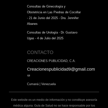
Consultas de Ginecología y
Obstetricia en Las Piedras de Cocollar
- 21 de Junio del 2025 - Dra. Jennifer
Abanes
Consultas de Urología - Dr. Gustavo
Ugas - 4 de Julio del 2025
CONTACTO
CREACIONES PUBLICIDAD, C.A.
Creacionespublicidad9@gmail.com
(link
sends
Cumaná | Venezuela
e-
mail)
Este website es un medio de información y no constituye asesoría
médica alguna. Guía de Salud no se hace responsable por los