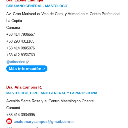
Dra. Lizette Luttinger
CIRUJANO GENERAL - MASTÓLOGO
Av. Gran Mariscal c/ Vela de Coro; y Atimed en el Centro Profesional
La Copita
Cumaná
+58 414 7906557
+58 293 4311165
+58 414 0895076
+58 412 8356763
@atimedca
(link
Más información >
is
external)
Dra. Ana Campos R.
MASTÓLOGO, CIRUJANO GENERAL Y LAPAROSCOPIA
Avenida Santa Rosa y el Centro Mastólogico Oriente
Cumaná
+58 414 3934995
analutmarycampos@gmail.com
(link