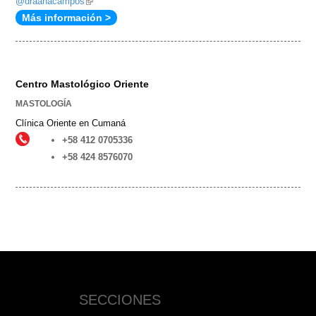
@draanacampos
(link
sends
Más información >
is
e-
external)
mail)
Centro Mastológico Oriente
MASTOLOGÍA
Clínica Oriente en Cumaná
+58 412 0705336
+58 424 8576070
SECCIONES