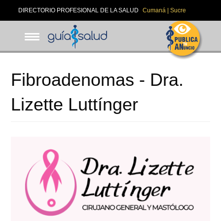
Pasar
DIRECTORIO PROFESIONAL DE LA SALUD
Cumaná | Sucre
al
contenido
principal
Fibroadenomas - Dra.
Lizette Luttínger