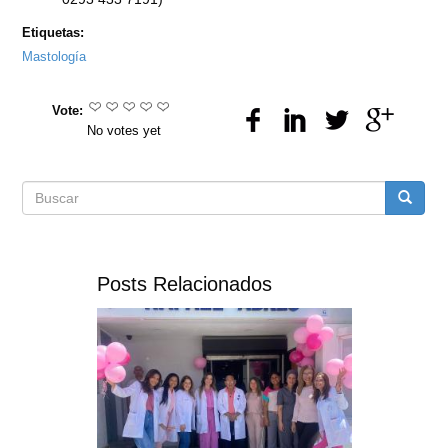
Etiquetas:
Mastología
Vote:
No votes yet
Formulario
Buscar
de
Posts Relacionados
búsqueda