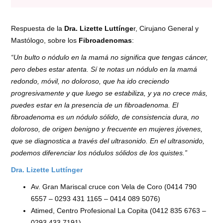
Respuesta de la
Dra. Lizette Luttínge
r, Cirujano General y
Mastólogo, sobre los
Fibroadenomas
:
“Un bulto o nódulo en la mamá no significa que tengas cáncer,
pero debes estar atenta. Sí te notas un nódulo en la mamá
redondo, móvil, no doloroso, que ha ido creciendo
progresivamente y que luego se estabiliza, y ya no crece más,
puedes estar en la presencia de un fibroadenoma. El
fibroadenoma es un nódulo sólido, de consistencia dura, no
doloroso, de origen benigno y frecuente en mujeres jóvenes,
que se diagnostica a través del ultrasonido. En el ultrasonido,
podemos diferenciar los nódulos sólidos de los quistes.”
Dra. Lizette Luttínger
Av. Gran Mariscal cruce con Vela de Coro (0414 790
6557 – 0293 431 1165 – 0414 089 5076)
Atimed, Centro Profesional La Copita (0412 835 6763 –
0293 433 7191)