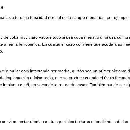
ma
lías alteren la tonalidad normal de la sangre menstrual, por ejemplo:
y de color muy claro –sobre todo si usa copa menstrual (si usa compr
rte anemia ferropénica. En cualquier caso conviene que acuda a su mé
o.
a y la mujer está intentando ser madre, quizás sea un primer síntoma 
 implantación o falsa regla, que se produce cuando el óvulo fecunda
se implanta en él, provocando la rotura de vasos. También puede ser s
conviene estar atentas a otras posibles texturas o tonalidades de las