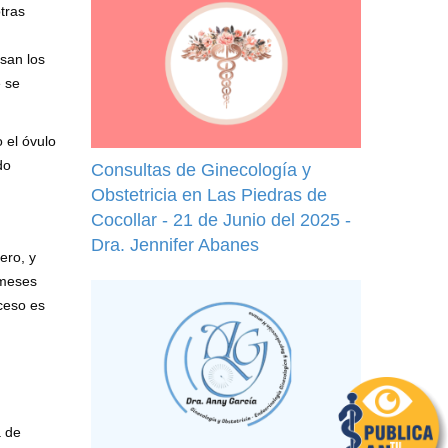
tras
asan los
é se
 el óvulo
do
Consultas de Ginecología y
Obstetricia en Las Piedras de
Cocollar - 21 de Junio del 2025 -
Dra. Jennifer Abanes
ero, y
 meses
ceso es
a de