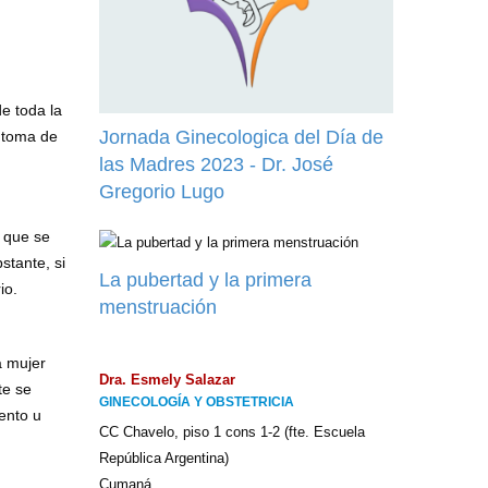
de toda la
Jornada Ginecologica del Día de
íntoma de
las Madres 2023 - Dr. José
Gregorio Lugo
s que se
stante, si
La pubertad y la primera
io.
menstruación
a mujer
Dra. Esmely Salazar
te se
GINECOLOGÍA Y OBSTETRICIA
ento u
CC Chavelo, piso 1 cons 1-2 (fte. Escuela
República Argentina)
Cumaná