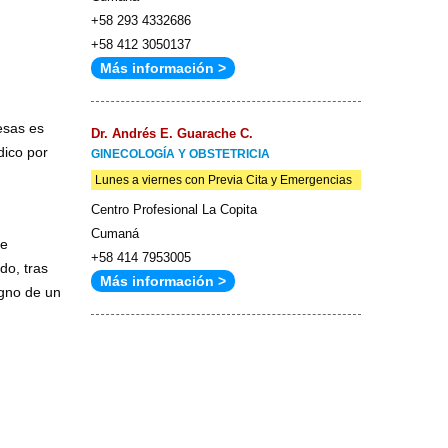
+58 293 4332686
+58 412 3050137
Más información >
esas es
Dr. Andrés E. Guarache C.
dico por
GINECOLOGÍA Y OBSTETRICIA
Lunes a viernes con Previa Cita y Emergencias
Centro Profesional La Copita
Cumaná
de
+58 414 7953005
do, tras
Más información >
igno de un