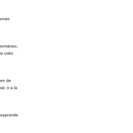
demás
spontáneo,
te color
cen de
l, o a la
 desprende