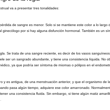
trual va a presentar tres tonalidades:
 pérdida de sangre es menor. Solo si se mantiene este color a lo largo 
al ginecólogo por si hay alguna disfunción hormonal. También es un s
egla. Se trata de una sangre reciente, es decir de los vasos sanguíneo
e ser un sangrado abundante, y tiene una consistencia líquida. No ob
médico, ya que podría ser síntoma de miomas o pólipos en el endometr
ro y es antigua, de una menstruación anterior, y que el organismo de l
cuando pasa algún tiempo, adquiere ese color amarronado. Normalmen
er una consistencia fluida. Sin embargo, si tiene algún matiz amarill
.