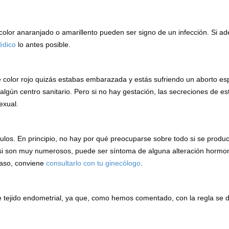
color anaranjado o amarillento pueden ser signo de un infección. Si a
édico
lo antes posible.
de color rojo quizás estabas embarazada y estás sufriendo un aborto e
 algún centro sanitario. Pero si no hay gestación, las secreciones de es
exual.
los. En principio, no hay por qué preocuparse sobre todo si se produ
 si son muy numerosos, puede ser síntoma de alguna alteración hormona
caso, conviene
consultarlo con tu ginecólogo
.
de tejido endometrial, ya que, como hemos comentado, con la regla se