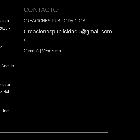
CONTACTO
cia a
CREACIONES PUBLICIDAD, C.A.
2025 -
Creacionespublicidad9@gmail.com
(link
sends
de
Cumaná | Venezuela
e-
mail)
- Agosto
icia en
o del
o Ugas -