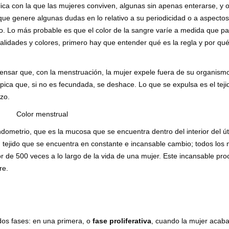
lica con la que las mujeres conviven, algunas sin apenas enterarse, y o
que genere algunas dudas en lo relativo a su periodicidad o a aspectos
do. Lo más probable es que el color de la sangre varíe a medida que p
nalidades y colores, primero hay que entender qué es la regla y por qu
ensar que, con la menstruación, la mujer expele fuera de su organismo
pica que, si no es fecundada, se deshace. Lo que se expulsa es el teji
zo.
endometrio, que es la mucosa que se encuentra dentro del interior del út
n tejido que se encuentra en constante e incansable cambio; todos los
 de 500 veces a lo largo de la vida de una mujer. Este incansable pro
re.
 dos fases: en una primera, o
fase proliferativa
, cuando la mujer acab