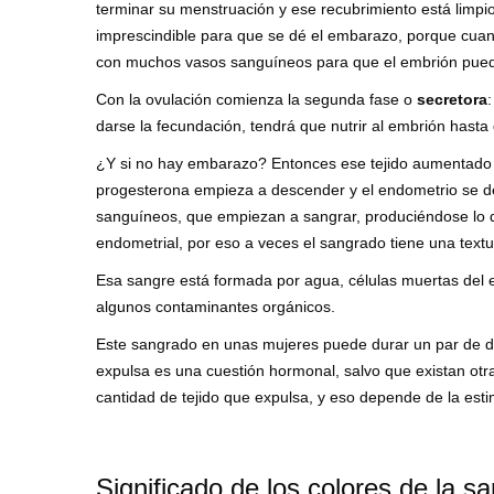
terminar su menstruación y ese recubrimiento está limpi
imprescindible para que se dé el embarazo, porque cuand
con muchos vasos sanguíneos para que el embrión pueda 
Con la ovulación comienza la segunda fase o
secretora
darse la fecundación, tendrá que nutrir al embrión hasta
¿Y si no hay embarazo? Entonces ese tejido aumentado y
progesterona empieza a descender y el endometrio se de
sanguíneos, que empiezan a sangrar, produciéndose lo 
endometrial, por eso a veces el sangrado tiene una textu
Esa sangre está formada por agua, células muertas del e
algunos contaminantes orgánicos.
Este sangrado en unas mujeres puede durar un par de dí
expulsa es una cuestión hormonal, salvo que existan ot
cantidad de tejido que expulsa, y eso depende de la es
Significado de los colores de la sa