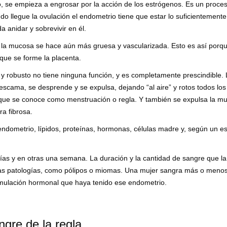
o, se empieza a engrosar por la acción de los estrógenos. Es un proce
o llegue la ovulación el endometrio tiene que estar lo suficientemente
anidar y sobrevivir en él.
: la mucosa se hace aún más gruesa y vascularizada. Esto es así porq
 que se forme la placenta.
 robusto no tiene ninguna función, y es completamente prescindible. 
scama, se desprende y se expulsa, dejando “al aire” y rotos todos los
que se conoce como menstruación o regla. Y también se expulsa la m
ra fibrosa.
ndometrio, lípidos, proteínas, hormonas, células madre y, según un es
as y en otras una semana. La duración y la cantidad de sangre que la
ras patologías, como pólipos o miomas. Una mujer sangra más o menos
timulación hormonal que haya tenido ese endometrio.
ngre de la regla