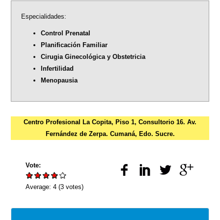
Especialidades:
Control Prenatal
Planificación Familiar
Cirugia Ginecológica y Obstetricia
Infertilidad
Menopausia
Centro Profesional La Copita, Piso 1, Consultorio 16. Av.
Fernández de Zerpa. Cumaná, Edo. Sucre.
Vote:
Average:
4
(
3
votes)