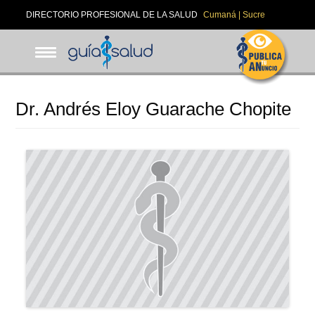
Pasar
DIRECTORIO PROFESIONAL DE LA SALUD
Cumaná | Sucre
al
contenido
principal
Dr. Andrés Eloy Guarache Chopite