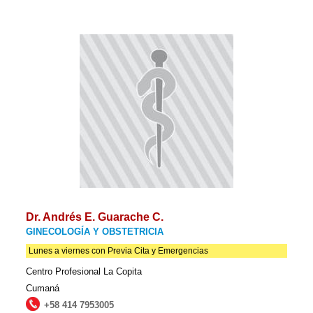
Dr. Andrés E. Guarache C.
GINECOLOGÍA Y OBSTETRICIA
Lunes a viernes con Previa Cita y Emergencias
Centro Profesional La Copita
Cumaná
+58 414 7953005