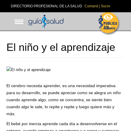
Pasar
DIRECTORIO PROFESIONAL DE LA SALUD
Cumaná | Sucre
al
contenido
principal
El niño y el aprendizaje
El cerebro necesita aprender, es una necesidad imperativa
para su desarrollo, se puede apreciar como se alegra un niño
cuando aprende algo, como se concentra, se siente bien
cuando algo le sale, lo repite y repite y luego quiere más y
más.
El bebé por inercia aprende cada día a desenvolverse en el
entorno, cuando empieza a arrastrarse y a coger y curiosear