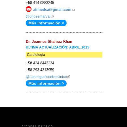
+58 414 0883245
atimedca@gmail.com
(link
@drjosemarval
(link
sends
Más información >
is
e-
external)
mail)
Dr. Joannes Shahraz Khan
ULTIMA ACTUALIZACIÓN: ABRIL, 2025
Cardiología
+58 424 8443234
+58 293 4313959
@sanmiguelcentroclinico
(link
Más información >
is
external)
CONTACTO