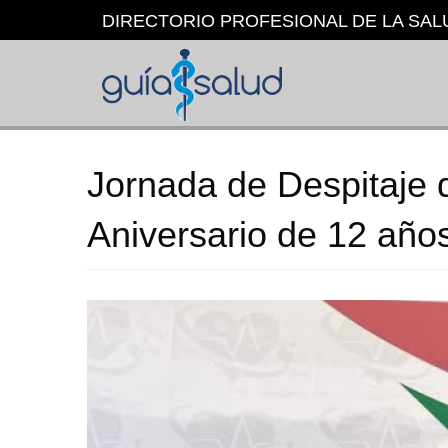
Pasar
DIRECTORIO PROFESIONAL DE LA SAL
al
contenido
principal
Jornada de Despitaje d
Aniversario de 12 añ