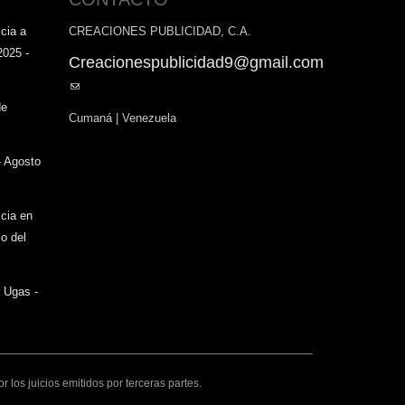
cia a
CREACIONES PUBLICIDAD, C.A.
2025 -
Creacionespublicidad9@gmail.com
(link
sends
de
Cumaná | Venezuela
e-
mail)
- Agosto
icia en
o del
o Ugas -
los juicios emitidos por terceras partes.