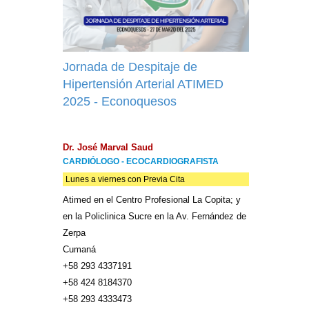
Jornada de Despitaje de
Hipertensión Arterial ATIMED
2025 - Econoquesos
Dr. José Marval Saud
CARDIÓLOGO - ECOCARDIOGRAFISTA
Lunes a viernes con Previa Cita
Atimed en el Centro Profesional La Copita; y
en la Policlinica Sucre en la Av. Fernández de
Zerpa
Cumaná
+58 293 4337191
+58 424 8184370
+58 293 4333473