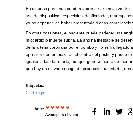
En algunas personas pueden aparecer arritmias ventricul
uso de dispositivos especiales: desfibrilador, marcapasos
ya no depende de haber presentado dichas complicacio
En otras ocasiones, el paciente puede padecer una angin
miocardio o muerte súbita. La angina inestable se desenc
de la arteria coronaria por el trombo y no se ha llegado 
opresión que empieza en el centro del pecho y puede ext
iguales a los del infarto, aunque generalmente de meno
que hay un elevado riesgo de producirse un infarto, una 
Etiquetas:
Cardiología
Vote:
Average:
5
(
1
vote)