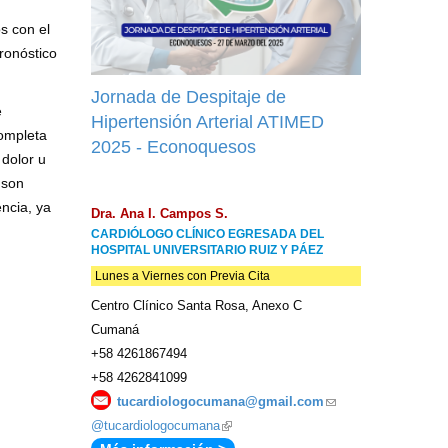
s con el
pronóstico
Jornada de Despitaje de
e
Hipertensión Arterial ATIMED
completa
2025 - Econoquesos
 dolor u
 son
ncia, ya
Dra. Ana I. Campos S.
CARDIÓLOGO CLÍNICO EGRESADA DEL
HOSPITAL UNIVERSITARIO RUIZ Y PÁEZ
Lunes a Viernes con Previa Cita
Centro Clínico Santa Rosa, Anexo C
Cumaná
+58 4261867494
+58 4262841099
tucardiologocumana@gmail.com
(link
@tucardiologocumana
(link
sends