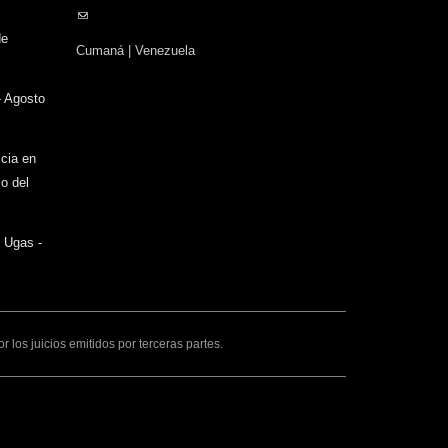
(link
sends
de
Cumaná | Venezuela
e-
mail)
- Agosto
icia en
o del
o Ugas -
los juicios emitidos por terceras partes.