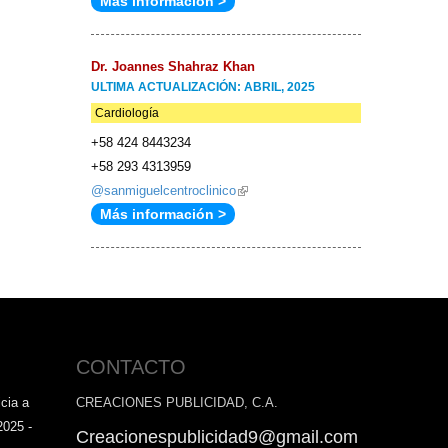
Más información >
is
e-
external)
mail)
Dr. Joannes Shahraz Khan
ULTIMA ACTUALIZACIÓN: ABRIL, 2025
Cardiología
+58 424 8443234
+58 293 4313959
@sanmiguelcentroclinico
(link
Más información >
is
external)
CONTACTO
cia a
CREACIONES PUBLICIDAD, C.A.
2025 -
Creacionespublicidad9@gmail.com