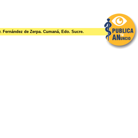
is
external)
Av. Fernández de Zerpa. Cumaná, Edo. Sucre.