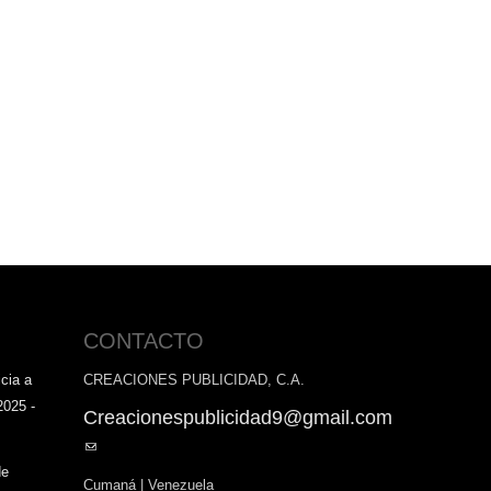
CONTACTO
cia a
CREACIONES PUBLICIDAD, C.A.
2025 -
Creacionespublicidad9@gmail.com
(link
sends
de
Cumaná | Venezuela