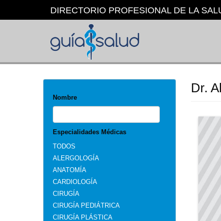
Pasar
DIRECTORIO PROFESIONAL DE LA SAL
al
contenido
principal
Dr. A
Nombre
Especialidades Médicas
TODOS
ALERGOLOGÍA
ANATOMÍA
CARDIOLOGÍA
CIRUGÍA
CIRUGÍA PEDIÁTRICA
CIRUGÍA PLÁSTICA