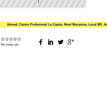
Atimed. Centro Profesional La Copita, Nivel Mezanina, Local M5. 
:
No votes yet