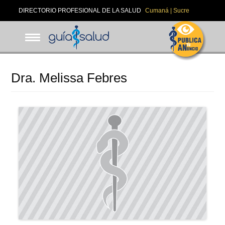
Pasar
DIRECTORIO PROFESIONAL DE LA SALUD
Cumaná | Sucre
al
contenido
principal
Dra. Melissa Febres