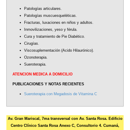
is
Patologías articulares.
external)
Patologías muscuesqueléticas.
Fracturas, luxaciones en niños y adultos.
Inmovilizaciones, yeso y férula.
Cura y tratamiento de Pie Diabético.
Cirugías.
Viscosuplementación (Acido Hilaurónico).
Ozonoterapia.
Sueroterapia.
ATENCION MEDICA A DOMICILIO
PUBLICACIONES Y NOTAS RECIENTES
Sueroterapia con Megadosis de Vitamina C
Av. Gran Mariscal, 7ma transversal con Av. Santa Rosa. Edificio
Centro Clínico Santa Rosa Anexo C, Consultorio 4. Cumaná,