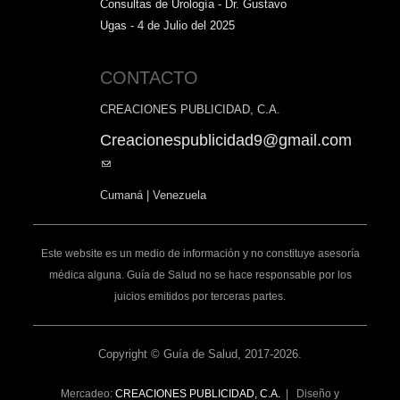
Consultas de Urología - Dr. Gustavo
Ugas - 4 de Julio del 2025
CONTACTO
CREACIONES PUBLICIDAD, C.A.
Creacionespublicidad9@gmail.com
(link
sends
Cumaná | Venezuela
e-
mail)
Este website es un medio de información y no constituye asesoría
médica alguna. Guía de Salud no se hace responsable por los
juicios emitidos por terceras partes.
Copyright © Guía de Salud, 2017-2026.
Mercadeo:
CREACIONES PUBLICIDAD, C.A.
| Diseño y