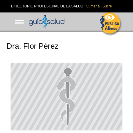
Pasar
DIRECTORIO PROFESIONAL DE LA SALUD
Cumaná | Sucre
al
contenido
principal
Dra. Flor Pérez