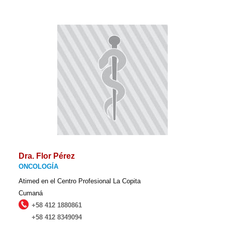
Dra. Flor Pérez
ONCOLOGÍA
Atimed en el Centro Profesional La Copita
Cumaná
+58 412 1880861
+58 412 8349094