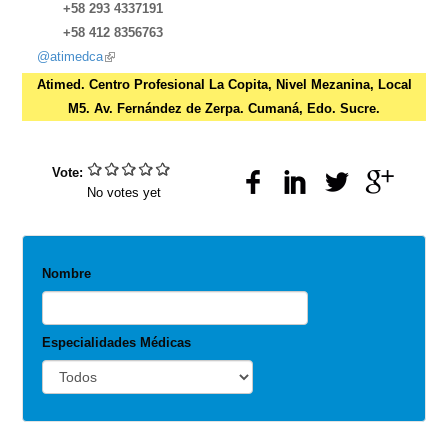
+58 293 4337191
+58 412 8356763
@atimedca
(link
is
Atimed. Centro Profesional La Copita, Nivel Mezanina, Local
external)
M5. Av. Fernández de Zerpa. Cumaná, Edo. Sucre.
Vote:
No votes yet
Nombre
Especialidades Médicas