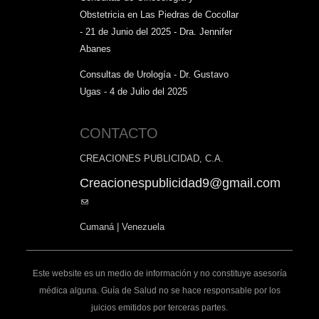
Obstetricia en Las Piedras de Cocollar
- 21 de Junio del 2025 - Dra. Jennifer
Abanes
Consultas de Urología - Dr. Gustavo
Ugas - 4 de Julio del 2025
CONTACTO
CREACIONES PUBLICIDAD, C.A.
Creacionespublicidad9@gmail.com
(link
sends
Cumaná | Venezuela
e-
mail)
Este website es un medio de información y no constituye asesoría
médica alguna. Guía de Salud no se hace responsable por los
juicios emitidos por terceras partes.