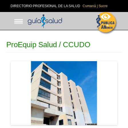
Pasar
DIRECTORIO PROFESIONAL DE LA SALUD
Cumaná | Sucre
al
contenido
principal
ProEquip Salud / CCUDO