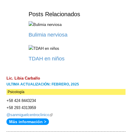
de
Posts Relacionados
búsqueda
Bulimia nerviosa
TDAH en niños
Lic. Libia Carballo
ULTIMA ACTUALIZACIÓN: FEBRERO, 2025
Psicología
+58 424 8443234
+58 293 4313959
@sanmiguelcentroclinico
(link
Más información >
is
external)