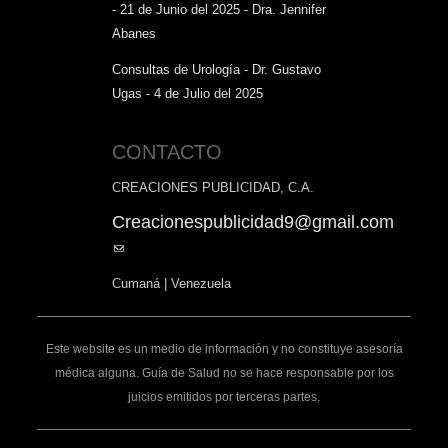
- 21 de Junio del 2025 - Dra. Jennifer
Abanes
Consultas de Urología - Dr. Gustavo
Ugas - 4 de Julio del 2025
CONTACTO
CREACIONES PUBLICIDAD, C.A.
Creacionespublicidad9@gmail.com
(link
sends
Cumaná | Venezuela
e-
mail)
Este website es un medio de información y no constituye asesoría
médica alguna. Guía de Salud no se hace responsable por los
juicios emitidos por terceras partes.